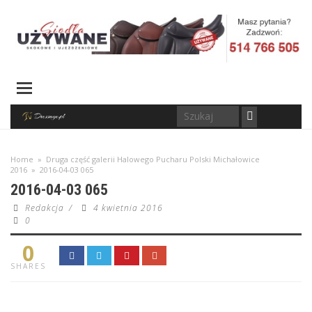
Home
»
Druga część galerii Halowego Pucharu Polski Michałowice
2016
»
2016-04-03 065
2016-04-03 065
Redakcja
/
4 kwietnia 2016
0
0
SHARES