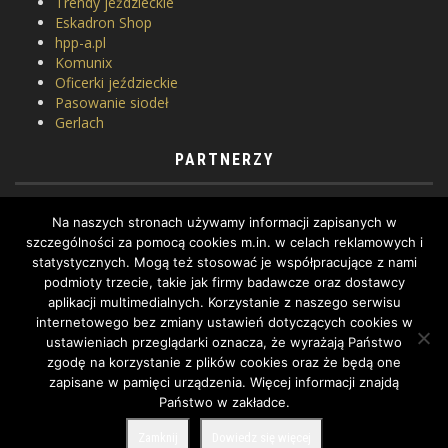
Trendy jeździeckie
Eskadron Shop
hpp-a.pl
Komunix
Oficerki jeździeckie
Pasowanie siodeł
Gerlach
PARTNERZY
Horse Equipment
Na naszych stronach używamy informacji zapisanych w
Siodlarnia
szczególności za pomocą cookies m.in. w celach reklamowych i
Szkoła jeździectwa
statystycznych. Mogą też stosować je współpracujące z nami
WhatToDo
podmioty trzecie, takie jak firmy badawcze oraz dostawcy
Yard Equites
aplikacji multimedialnych. Korzystanie z naszego serwisu
Cztery Kopyta
internetowego bez zmiany ustawień dotyczących cookies w
ustawieniach przeglądarki oznacza, że wyrażają Państwo
zgodę na korzystanie z plików cookies oraz że będą one
zapisane w pamięci urządzenia. Więcej informacji znajdą
Państwo w zakładce.
COPYRIGHT BY DRESSAGE.PL © 2022, ALL RIGHTS RESERVED.
Zamknij
Dowiedz się więcej