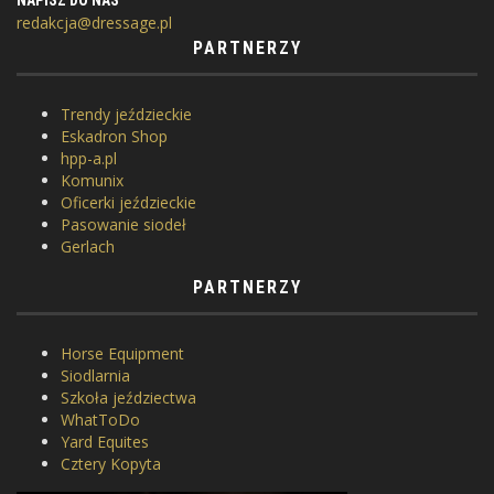
NAPISZ DO NAS
redakcja@dressage.pl
PARTNERZY
Trendy jeździeckie
Eskadron Shop
hpp-a.pl
Komunix
Oficerki jeździeckie
Pasowanie siodeł
Gerlach
PARTNERZY
Horse Equipment
Siodlarnia
Szkoła jeździectwa
WhatToDo
Yard Equites
Cztery Kopyta