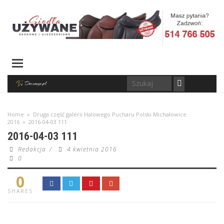
Home
»
Druga część galerii Halowego Pucharu Polski Michałowice
2016
»
2016-04-03 111
2016-04-03 111
Redakcja
/
4 kwietnia 2016
0
0
SHARES