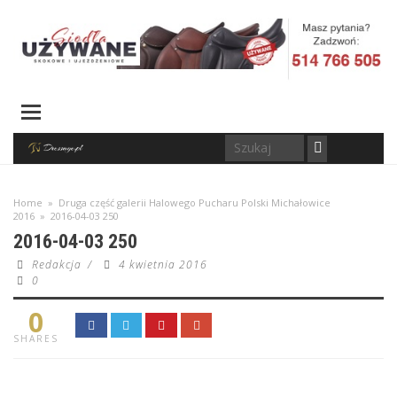
Home
»
Druga część galerii Halowego Pucharu Polski Michałowice
2016
»
2016-04-03 250
2016-04-03 250
Redakcja
/
4 kwietnia 2016
0
0
SHARES