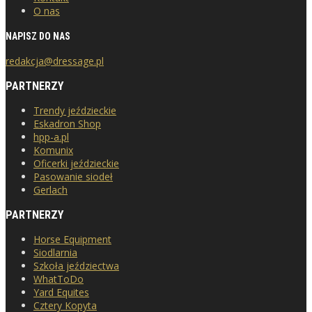
O nas
NAPISZ DO NAS
redakcja@dressage.pl
PARTNERZY
Trendy jeździeckie
Eskadron Shop
hpp-a.pl
Komunix
Oficerki jeździeckie
Pasowanie siodeł
Gerlach
PARTNERZY
Horse Equipment
Siodlarnia
Szkoła jeździectwa
WhatToDo
Yard Equites
Cztery Kopyta