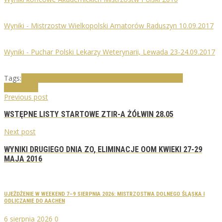
Wyniki - Mistrzostw Wielkopolski Amatorów Raduszyn 10.09.2017
Wyniki - Puchar Polski Lekarzy Weterynarii, Lewada 23-24.09.2017
Tags:
Ludowy Klub Jeździecki Lewada
Mistrzostwa Polski
Amatorów
Previous post
WSTĘPNE LISTY STARTOWE ZTIR-A ŻÓŁWIN 28.05
Next post
WYNIKI DRUGIEGO DNIA ZO, ELIMINACJE OOM KWIEKI 27-29
MAJA 2016
UJEŻDŻENIE W WEEKEND 7–9 SIERPNIA 2026: MISTRZOSTWA DOLNEGO ŚLĄSKA I
ODLICZANIE DO AACHEN
6 sierpnia 2026
0