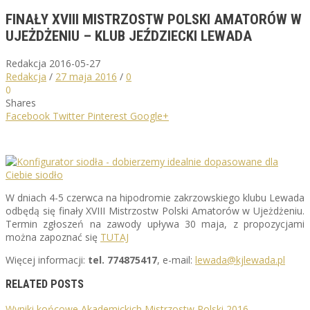
FINAŁY XVIII MISTRZOSTW POLSKI AMATORÓW W
UJEŻDŻENIU – KLUB JEŹDZIECKI LEWADA
Redakcja
2016-05-27
Redakcja
/
27 maja 2016
/
0
0
Shares
Facebook
Twitter
Pinterest
Google+
W dniach 4-5 czerwca na hipodromie zakrzowskiego klubu Lewada
odbędą się finały XVIII Mistrzostw Polski Amatorów w Ujeżdżeniu.
Termin zgłoszeń na zawody upływa 30 maja, z propozycjami
można zapoznać się
TUTAJ
Więcej informacji:
tel. 774875417
, e-mail:
lewada@kjlewada.pl
RELATED POSTS
Wyniki końcowe Akademickich Mistrzostw Polski 2016