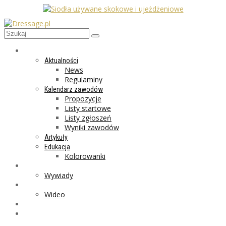
AKTUALNOŚCI
Aktualności
News
Regulaminy
Kalendarz zawodów
Propozycje
Listy startowe
Listy zgłoszeń
Wyniki zawodów
Artykuły
Edukacja
Kolorowanki
LIFESTYLE
Wywiady
GALERIA
Wideo
MARKET
PROGRAMY