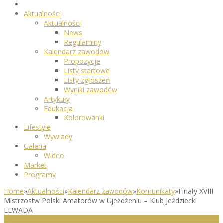
Aktualności
Aktualności
News
Regulaminy
Kalendarz zawodów
Propozycje
Listy startowe
Listy zgłoszeń
Wyniki zawodów
Artykuły
Edukacja
Kolorowanki
Lifestyle
Wywiady
Galeria
Wideo
Market
Programy
Home
»
Aktualności
»
Kalendarz zawodów
»
Komunikaty
»
Finały XVIII
Mistrzostw Polski Amatorów w Ujeżdżeniu – Klub Jeździecki
LEWADA
KOMUNIKATY