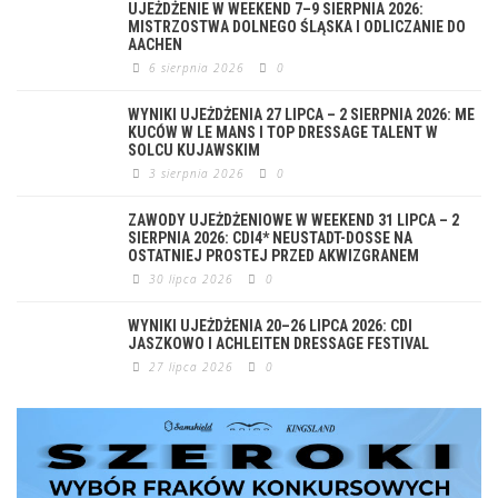
UJEŻDŻENIE W WEEKEND 7–9 SIERPNIA 2026:
MISTRZOSTWA DOLNEGO ŚLĄSKA I ODLICZANIE DO
AACHEN
6 sierpnia 2026
0
WYNIKI UJEŻDŻENIA 27 LIPCA – 2 SIERPNIA 2026: ME
KUCÓW W LE MANS I TOP DRESSAGE TALENT W
SOLCU KUJAWSKIM
3 sierpnia 2026
0
ZAWODY UJEŻDŻENIOWE W WEEKEND 31 LIPCA – 2
SIERPNIA 2026: CDI4* NEUSTADT-DOSSE NA
OSTATNIEJ PROSTEJ PRZED AKWIZGRANEM
30 lipca 2026
0
WYNIKI UJEŻDŻENIA 20–26 LIPCA 2026: CDI
JASZKOWO I ACHLEITEN DRESSAGE FESTIVAL
27 lipca 2026
0