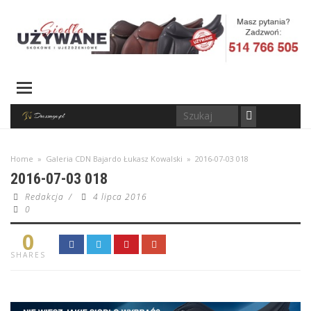
Home
»
Galeria CDN Bajardo Łukasz Kowalski
»
2016-07-03 018
2016-07-03 018
Redakcja
/
4 lipca 2016
0
0
SHARES