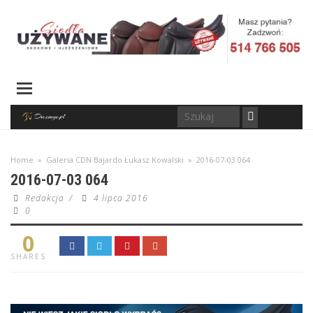
Home
»
Galeria CDN Bajardo Łukasz Kowalski
»
2016-07-03 064
2016-07-03 064
Redakcja
/
4 lipca 2016
0
0
SHARES