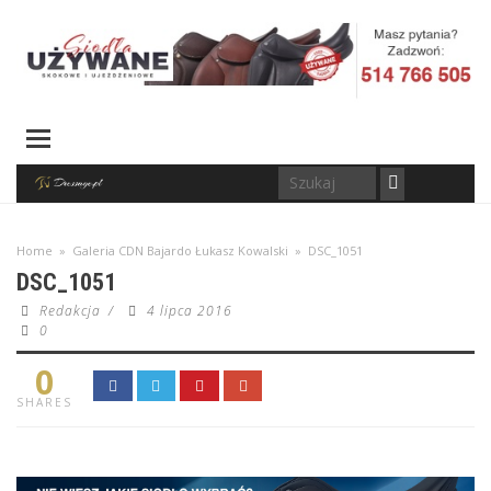
Home
»
Galeria CDN Bajardo Łukasz Kowalski
»
DSC_1051
DSC_1051
Redakcja
/
4 lipca 2016
0
0
SHARES