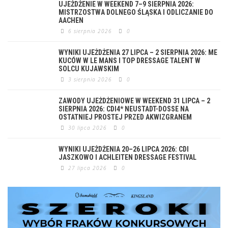
UJEŻDŻENIE W WEEKEND 7–9 SIERPNIA 2026:
MISTRZOSTWA DOLNEGO ŚLĄSKA I ODLICZANIE DO
AACHEN
6 sierpnia 2026
0
WYNIKI UJEŻDŻENIA 27 LIPCA – 2 SIERPNIA 2026: ME
KUCÓW W LE MANS I TOP DRESSAGE TALENT W
SOLCU KUJAWSKIM
3 sierpnia 2026
0
ZAWODY UJEŻDŻENIOWE W WEEKEND 31 LIPCA – 2
SIERPNIA 2026: CDI4* NEUSTADT-DOSSE NA
OSTATNIEJ PROSTEJ PRZED AKWIZGRANEM
30 lipca 2026
0
WYNIKI UJEŻDŻENIA 20–26 LIPCA 2026: CDI
JASZKOWO I ACHLEITEN DRESSAGE FESTIVAL
27 lipca 2026
0