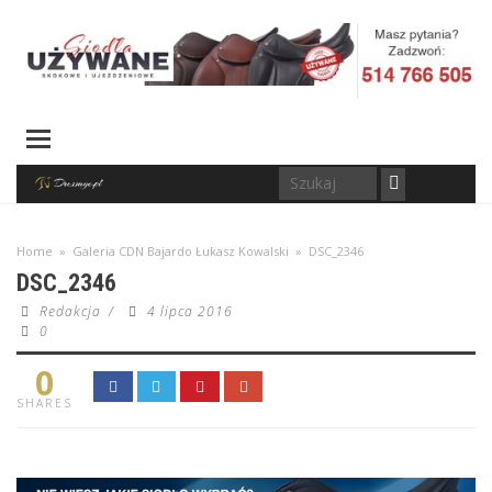
Home
»
Galeria CDN Bajardo Łukasz Kowalski
»
DSC_2346
DSC_2346
Redakcja
/
4 lipca 2016
0
0
SHARES