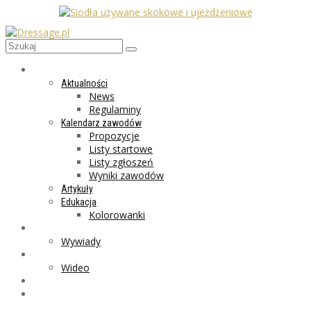
AKTUALNOŚCI
Aktualności
News
Regulaminy
Kalendarz zawodów
Propozycje
Listy startowe
Listy zgłoszeń
Wyniki zawodów
Artykuły
Edukacja
Kolorowanki
LIFESTYLE
Wywiady
GALERIA
Wideo
MARKET
PROGRAMY