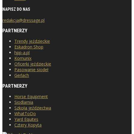
NAPISZ DO NAS
redakcja@dressage.pl
PARTNERZY
Trendy jeździeckie
Eskadron Shop
hpp-a.pl
Komunix
Oficerki jeździeckie
Pasowanie siodeł
Gerlach
PARTNERZY
Horse Equipment
Siodlarnia
Szkoła jeździectwa
WhatToDo
Yard Equites
Cztery Kopyta