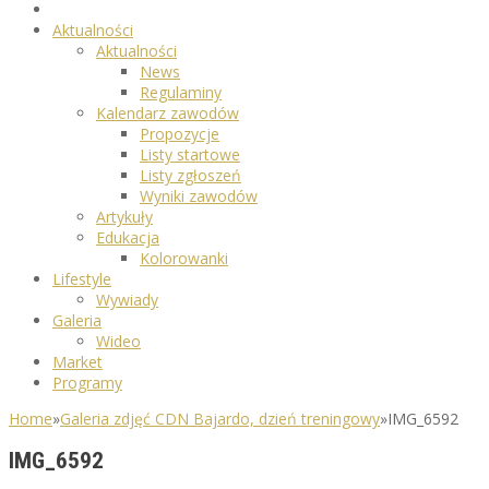
Aktualności
Aktualności
News
Regulaminy
Kalendarz zawodów
Propozycje
Listy startowe
Listy zgłoszeń
Wyniki zawodów
Artykuły
Edukacja
Kolorowanki
Lifestyle
Wywiady
Galeria
Wideo
Market
Programy
Home
»
Galeria zdjęć CDN Bajardo, dzień treningowy
»
IMG_6592
IMG_6592