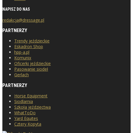
NAPISZ DO NAS
redakcja@dressage.pl
PARTNERZY
Trendy jeździeckie
Eskadron Shop
hpp-a.pl
Komunix
Oficerki jeździeckie
Pasowanie siodeł
Gerlach
PARTNERZY
Horse Equipment
Siodlarnia
Szkoła jeździectwa
WhatToDo
Yard Equites
Cztery Kopyta