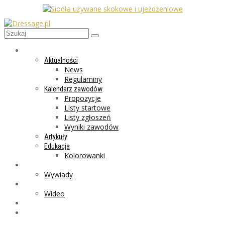
AKTUALNOŚCI
Aktualności
News
Regulaminy
Kalendarz zawodów
Propozycje
Listy startowe
Listy zgłoszeń
Wyniki zawodów
Artykuły
Edukacja
Kolorowanki
LIFESTYLE
Wywiady
GALERIA
Wideo
MARKET
PROGRAMY