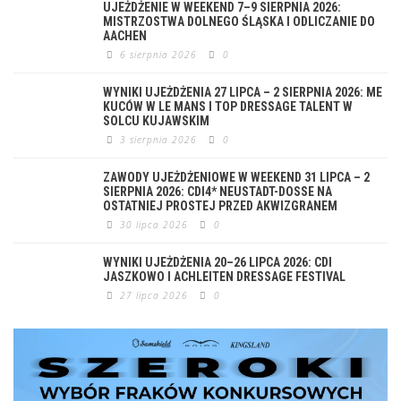
UJEŻDŻENIE W WEEKEND 7–9 SIERPNIA 2026:
MISTRZOSTWA DOLNEGO ŚLĄSKA I ODLICZANIE DO
AACHEN
6 sierpnia 2026
0
WYNIKI UJEŻDŻENIA 27 LIPCA – 2 SIERPNIA 2026: ME
KUCÓW W LE MANS I TOP DRESSAGE TALENT W
SOLCU KUJAWSKIM
3 sierpnia 2026
0
ZAWODY UJEŻDŻENIOWE W WEEKEND 31 LIPCA – 2
SIERPNIA 2026: CDI4* NEUSTADT-DOSSE NA
OSTATNIEJ PROSTEJ PRZED AKWIZGRANEM
30 lipca 2026
0
WYNIKI UJEŻDŻENIA 20–26 LIPCA 2026: CDI
JASZKOWO I ACHLEITEN DRESSAGE FESTIVAL
27 lipca 2026
0