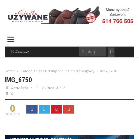
Home
»
Galeria zdjęć CDN Bajardo, dzień treningowy
»
IMG_6750
IMG_6750
Redakcja
/
2 lipca 2016
0
0
SHARES