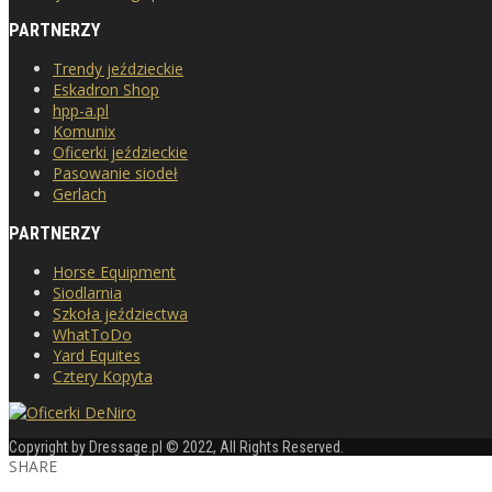
PARTNERZY
Trendy jeździeckie
Eskadron Shop
hpp-a.pl
Komunix
Oficerki jeździeckie
Pasowanie siodeł
Gerlach
PARTNERZY
Horse Equipment
Siodlarnia
Szkoła jeździectwa
WhatToDo
Yard Equites
Cztery Kopyta
Copyright by Dressage.pl © 2022, All Rights Reserved.
SHARE