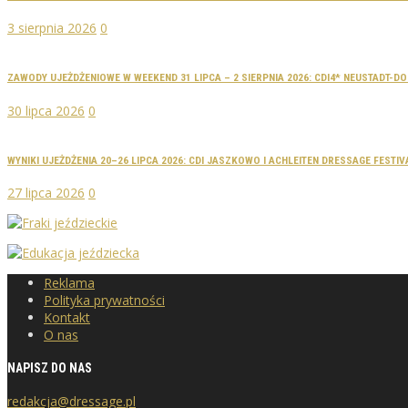
3 sierpnia 2026
0
ZAWODY UJEŻDŻENIOWE W WEEKEND 31 LIPCA – 2 SIERPNIA 2026: CDI4* NEUSTADT-
30 lipca 2026
0
WYNIKI UJEŻDŻENIA 20–26 LIPCA 2026: CDI JASZKOWO I ACHLEITEN DRESSAGE FESTIV
27 lipca 2026
0
Reklama
Polityka prywatności
Kontakt
O nas
NAPISZ DO NAS
redakcja@dressage.pl