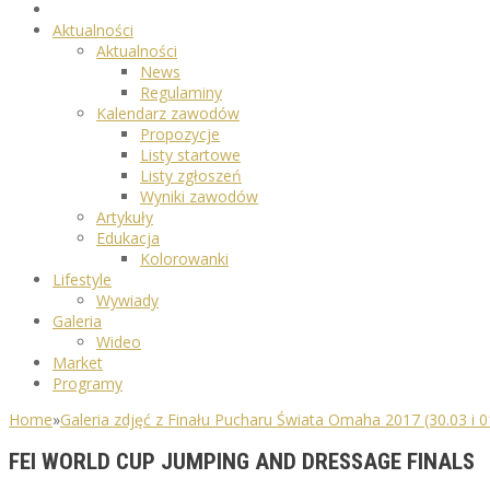
Aktualności
Aktualności
News
Regulaminy
Kalendarz zawodów
Propozycje
Listy startowe
Listy zgłoszeń
Wyniki zawodów
Artykuły
Edukacja
Kolorowanki
Lifestyle
Wywiady
Galeria
Wideo
Market
Programy
Home
»
Galeria zdjęć z Finału Pucharu Świata Omaha 2017 (30.03 i 0
FEI WORLD CUP JUMPING AND DRESSAGE FINALS