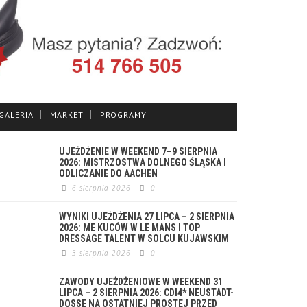
GALERIA
MARKET
PROGRAMY
UJEŻDŻENIE W WEEKEND 7–9 SIERPNIA
2026: MISTRZOSTWA DOLNEGO ŚLĄSKA I
ODLICZANIE DO AACHEN
6 sierpnia 2026
0
WYNIKI UJEŻDŻENIA 27 LIPCA – 2 SIERPNIA
2026: ME KUCÓW W LE MANS I TOP
DRESSAGE TALENT W SOLCU KUJAWSKIM
3 sierpnia 2026
0
ZAWODY UJEŻDŻENIOWE W WEEKEND 31
LIPCA – 2 SIERPNIA 2026: CDI4* NEUSTADT-
DOSSE NA OSTATNIEJ PROSTEJ PRZED