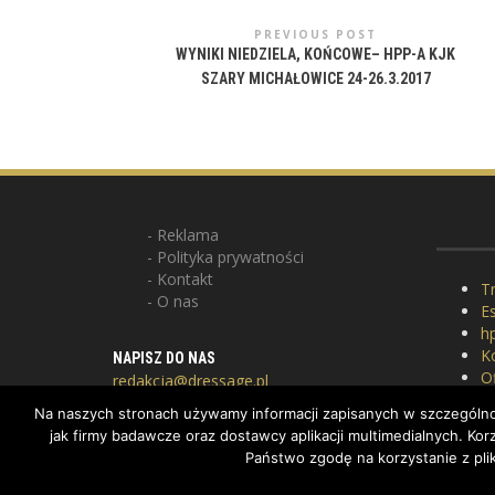
PREVIOUS POST
WYNIKI NIEDZIELA, KOŃCOWE– HPP-A KJK
SZARY MICHAŁOWICE 24-26.3.2017
Reklama
Polityka prywatności
Kontakt
Tr
O nas
E
hp
K
NAPISZ DO NAS
Of
redakcja@dressage.pl
P
Na naszych stronach używamy informacji zapisanych w szczególnoś
G
jak firmy badawcze oraz dostawcy aplikacji multimedialnych. K
Państwo zgodę na korzystanie z pli