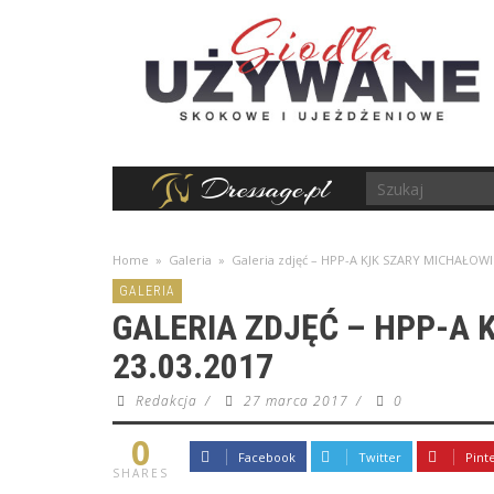
Home
»
Galeria
»
Galeria zdjęć – HPP-A KJK SZARY MICHAŁOWI
GALERIA
GALERIA ZDJĘĆ – HPP-A 
23.03.2017
Redakcja
/
27 marca 2017
/
0
0
Facebook
Twitter
Pint
SHARES