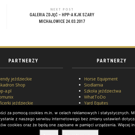
NEXT POST
GALERIA ZDJĘĆ – HPP-A KJK SZARY
MICHAŁOWICE 24.03.2017
PARTNERZY
PARTNERZY
endy jeździeckie
Horse Equipment
skadron Shop
Siodlarnia
p-a.pl
Szkoła jeździectwa
omunix
WhatToDo
icerki jeździeckie
Yard Equites
asowanie siodeł
Cztery Kopyta
ci za pomocą cookies m.in. w celach reklamowych i statystycznych. Mo
erlach
orzystanie z naszego serwisu internetowego bez zmiany ustawień dotycz
ków cookies oraz że będą one zapisane w pamięci urządzenia. Więcej in