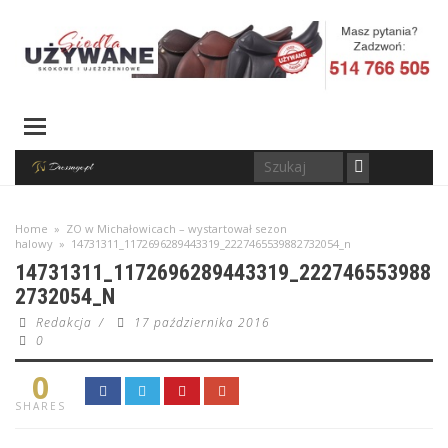
Home
»
ZO w Michałowicach – wystartował sezon
halowy
»
14731311_1172696289443319_2227465539882732054_n
14731311_1172696289443319_222746553988
2732054_N
Redakcja
/
17 października 2016
0
0
SHARES