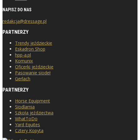
NAPISZ DO NAS
redakcja@dressage.pl
PARTNERZY
Trendy jeździeckie
Eskadron Shop
hpp-a.pl
Komunix
Oficerki jeździeckie
Pasowanie siodeł
Gerlach
PARTNERZY
Horse Equipment
Siodlarnia
Szkoła jeździectwa
WhatToDo
Yard Equites
Cztery Kopyta