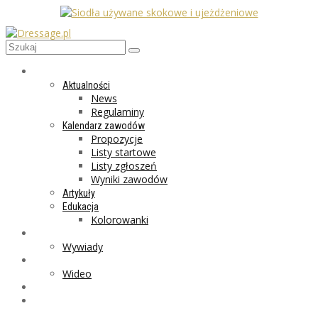
AKTUALNOŚCI
Aktualności
News
Regulaminy
Kalendarz zawodów
Propozycje
Listy startowe
Listy zgłoszeń
Wyniki zawodów
Artykuły
Edukacja
Kolorowanki
LIFESTYLE
Wywiady
GALERIA
Wideo
MARKET
PROGRAMY