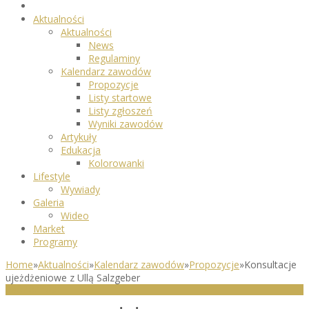
Aktualności
Aktualności
News
Regulaminy
Kalendarz zawodów
Propozycje
Listy startowe
Listy zgłoszeń
Wyniki zawodów
Artykuły
Edukacja
Kolorowanki
Lifestyle
Wywiady
Galeria
Wideo
Market
Programy
Home
»
Aktualności
»
Kalendarz zawodów
»
Propozycje
»
Konsultacje
ujeżdżeniowe z Ullą Salzgeber
PROPOZYCJE