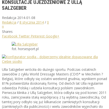
KONSULTACJE UJEŻDŻENIOWE Z ULLĄ
SALZGEBER
Redakcja
2014-01-08
Redakcja
/
8 stycznia 2014
/
0
0
Shares
Facebook
Twitter
Pinterest
Google+
fot. horsesport.pl
Ulla Salzgeber wróciła do dużego sportu. Podczas ostatnich
zawodów z cyklu World Dressage Masters (CDI5* w Mechelen ?
Belgia), które odbyły się ostatni weekend grudnia, wynikiem ponad
81% potwierdziła doskonałą formę. Od dwóch lat Ulla regularnie
odwiedza Polskę i udziela konsultacji polskim zawodnikom.
Pierwsza klinika z Ullą Salzgeber, która odbyła się pod koniec 2011
roku, zainicjowała stałą współpracę z tą wybitną zawodniczką. Od
tamtej pory odbyło się już kilkanaście zamkniętych konsultacji
(zamkniętych dla publiczności) i wielu zawodników wyjechało do