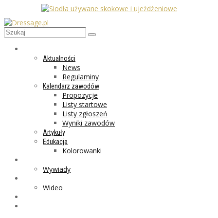
AKTUALNOŚCI
Aktualności
News
Regulaminy
Kalendarz zawodów
Propozycje
Listy startowe
Listy zgłoszeń
Wyniki zawodów
Artykuły
Edukacja
Kolorowanki
LIFESTYLE
Wywiady
GALERIA
Wideo
MARKET
PROGRAMY