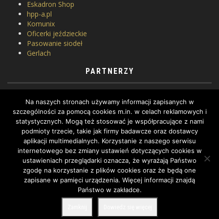
Eskadron Shop
hpp-a.pl
Komunix
Oficerki jeździeckie
Pasowanie siodeł
Gerlach
PARTNERZY
Horse Equipment
Na naszych stronach używamy informacji zapisanych w
Siodlarnia
szczególności za pomocą cookies m.in. w celach reklamowych i
Szkoła jeździectwa
statystycznych. Mogą też stosować je współpracujące z nami
WhatToDo
podmioty trzecie, takie jak firmy badawcze oraz dostawcy
Yard Equites
aplikacji multimedialnych. Korzystanie z naszego serwisu
Cztery Kopyta
internetowego bez zmiany ustawień dotyczących cookies w
ustawieniach przeglądarki oznacza, że wyrażają Państwo
zgodę na korzystanie z plików cookies oraz że będą one
zapisane w pamięci urządzenia. Więcej informacji znajdą
Państwo w zakładce.
COPYRIGHT BY DRESSAGE.PL © 2022, ALL RIGHTS RESERVED.
Zamknij
Dowiedz się więcej