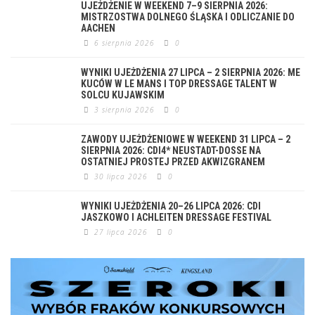
UJEŻDŻENIE W WEEKEND 7–9 SIERPNIA 2026:
MISTRZOSTWA DOLNEGO ŚLĄSKA I ODLICZANIE DO
AACHEN
6 sierpnia 2026
0
WYNIKI UJEŻDŻENIA 27 LIPCA – 2 SIERPNIA 2026: ME
KUCÓW W LE MANS I TOP DRESSAGE TALENT W
SOLCU KUJAWSKIM
3 sierpnia 2026
0
ZAWODY UJEŻDŻENIOWE W WEEKEND 31 LIPCA – 2
SIERPNIA 2026: CDI4* NEUSTADT-DOSSE NA
OSTATNIEJ PROSTEJ PRZED AKWIZGRANEM
30 lipca 2026
0
WYNIKI UJEŻDŻENIA 20–26 LIPCA 2026: CDI
JASZKOWO I ACHLEITEN DRESSAGE FESTIVAL
27 lipca 2026
0