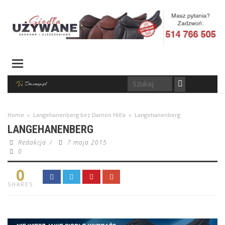
Home
»
Langehanenberg bez Damon Hill’a
»
Langehanenberg
LANGEHANENBERG
Redakcja
/
7 maja 2015
0
0
SHARES