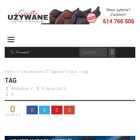
Home
»
Lista startowa ZT Tągowie 11 lipca
»
tag
TAG
Redakcja
/
9 lipca 2015
0
0
SHARES