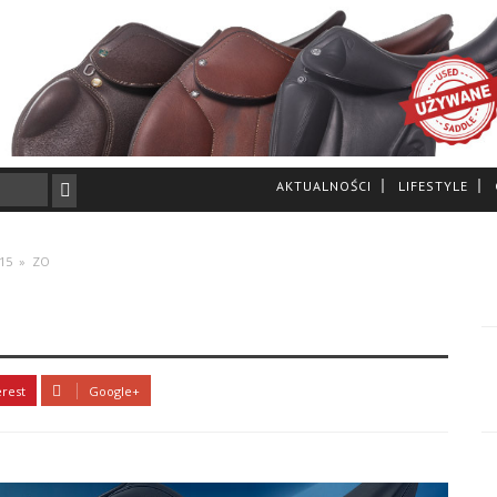
AKTUALNOŚCI
LIFESTYLE
015
»
ZO
erest
Google+