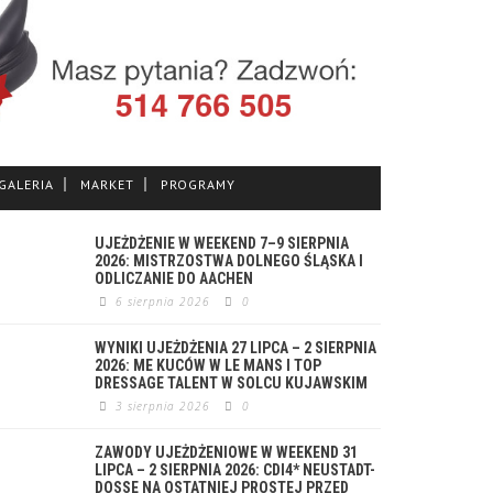
GALERIA
MARKET
PROGRAMY
UJEŻDŻENIE W WEEKEND 7–9 SIERPNIA
2026: MISTRZOSTWA DOLNEGO ŚLĄSKA I
ODLICZANIE DO AACHEN
6 sierpnia 2026
0
WYNIKI UJEŻDŻENIA 27 LIPCA – 2 SIERPNIA
2026: ME KUCÓW W LE MANS I TOP
DRESSAGE TALENT W SOLCU KUJAWSKIM
3 sierpnia 2026
0
ZAWODY UJEŻDŻENIOWE W WEEKEND 31
LIPCA – 2 SIERPNIA 2026: CDI4* NEUSTADT-
DOSSE NA OSTATNIEJ PROSTEJ PRZED