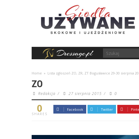
Home
»
Lista zgłoszeń ZO, ZR, ZT Bogusławice 29-30 sierpnia 2
ZO
Redakcja
/
27 sierpnia 2015
/
0
0
Facebook
Twitter
Pint
SHARES