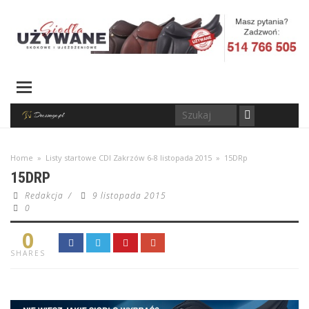
Home
»
Listy startowe CDI Zakrzów 6-8 listopada 2015
»
15DRp
15DRP
Redakcja
/
9 listopada 2015
0
0
SHARES