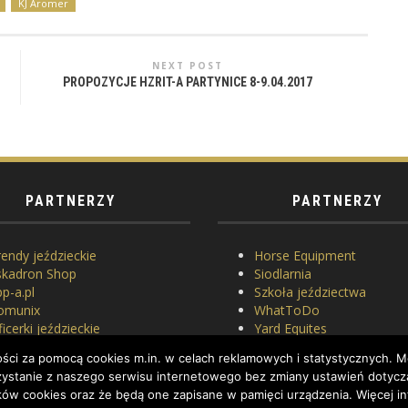
KJ Aromer
NEXT POST
PROPOZYCJE HZRIT-A PARTYNICE 8-9.04.2017
PARTNERZY
PARTNERZY
endy jeździeckie
Horse Equipment
skadron Shop
Siodlarnia
p-a.pl
Szkoła jeździectwa
omunix
WhatToDo
icerki jeździeckie
Yard Equites
asowanie siodeł
Cztery Kopyta
ci za pomocą cookies m.in. w celach reklamowych i statystycznych. Mo
erlach
orzystanie z naszego serwisu internetowego bez zmiany ustawień dotycz
ków cookies oraz że będą one zapisane w pamięci urządzenia. Więcej in