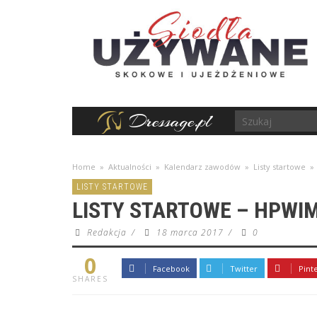
Home
»
Aktualności
»
Kalendarz zawodów
»
Listy startowe
»
LISTY STARTOWE
LISTY STARTOWE – HPWIM
Redakcja
/
18 marca 2017
/
0
0
Facebook
Twitter
Pint
SHARES