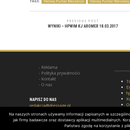
TAGS:
Halowy Puchar Mazowsza
Halowy Puchar Warszawy
PREVIOUS POST
WYNIKI – HPWIM KJ AROMER 18.03.2017
Reklama
Polityka prywatności
Kontakt
Tr
O nas
E
hp
K
NAPISZ DO NAS
Of
redakcja@dressage.pl
P
Na naszych stronach używamy informacji zapisanych w szczególnoś
G
jak firmy badawcze oraz dostawcy aplikacji multimedialnych. K
Państwo zgodę na korzystanie z pli