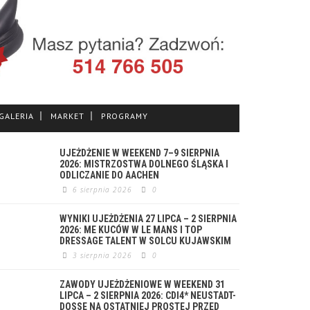
GALERIA
MARKET
PROGRAMY
UJEŻDŻENIE W WEEKEND 7–9 SIERPNIA
2026: MISTRZOSTWA DOLNEGO ŚLĄSKA I
ODLICZANIE DO AACHEN
6 sierpnia 2026
0
WYNIKI UJEŻDŻENIA 27 LIPCA – 2 SIERPNIA
2026: ME KUCÓW W LE MANS I TOP
DRESSAGE TALENT W SOLCU KUJAWSKIM
3 sierpnia 2026
0
ZAWODY UJEŻDŻENIOWE W WEEKEND 31
LIPCA – 2 SIERPNIA 2026: CDI4* NEUSTADT-
DOSSE NA OSTATNIEJ PROSTEJ PRZED