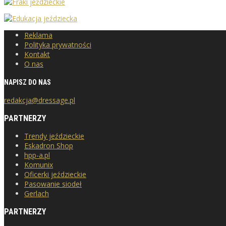
Reklama
Polityka prywatności
Kontakt
O nas
NAPISZ DO NAS
redakcja@dressage.pl
PARTNERZY
Trendy jeździeckie
Eskadron Shop
hpp-a.pl
Komunix
Oficerki jeździeckie
Pasowanie siodeł
Gerlach
PARTNERZY