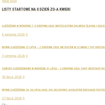
Next post
LISTY STARTOWE NA II DZIEŃ ZO-A KWIEKI
UJEŻDŻENIE W WEEKEND 7–9 SIERPNIA 2026: MISTRZOSTWA DOLNEGO ŚLĄSKA I ODLI
6 sierpnia 2026
0
WYNIKI UJEŻDŻENIA 27 LIPCA – 2 SIERPNIA 2026: ME KUCÓW W LE MANS I TOP DRES
3 sierpnia 2026
0
ZAWODY UJEŻDŻENIOWE W WEEKEND 31 LIPCA – 2 SIERPNIA 2026: CDI4* NEUSTADT-
30 lipca 2026
0
WYNIKI UJEŻDŻENIA 20–26 LIPCA 2026: CDI JASZKOWO I ACHLEITEN DRESSAGE FESTIV
27 lipca 2026
0