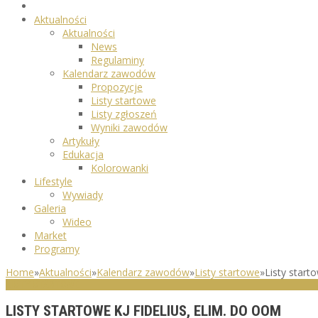
Aktualności
Aktualności
News
Regulaminy
Kalendarz zawodów
Propozycje
Listy startowe
Listy zgłoszeń
Wyniki zawodów
Artykuły
Edukacja
Kolorowanki
Lifestyle
Wywiady
Galeria
Wideo
Market
Programy
Home
»
Aktualności
»
Kalendarz zawodów
»
Listy startowe
»
Listy start
LISTY STARTOWE
LISTY STARTOWE KJ FIDELIUS, ELIM. DO OOM