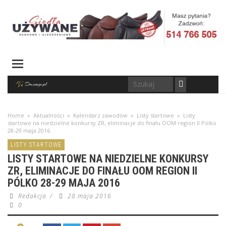
Home
»
Aktualności
»
Kalendarz zawodów
»
Listy startowe
»
Listy
startowe na niedzielne konkursy ZR, eliminacje do finału OOM region II Pólko
28-29 maja 2016
LISTY STARTOWE
LISTY STARTOWE NA NIEDZIELNE KONKURSY
ZR, ELIMINACJE DO FINAŁU OOM REGION II
PÓLKO 28-29 MAJA 2016
Redakcja
/
28 maja 2016
0