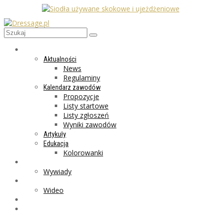
AKTUALNOŚCI
Aktualności
News
Regulaminy
Kalendarz zawodów
Propozycje
Listy startowe
Listy zgłoszeń
Wyniki zawodów
Artykuły
Edukacja
Kolorowanki
LIFESTYLE
Wywiady
GALERIA
Wideo
MARKET
PROGRAMY