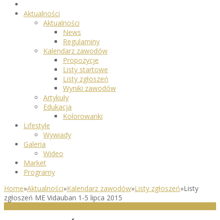
Aktualności
Aktualności
News
Regulaminy
Kalendarz zawodów
Propozycje
Listy startowe
Listy zgłoszeń
Wyniki zawodów
Artykuły
Edukacja
Kolorowanki
Lifestyle
Wywiady
Galeria
Wideo
Market
Programy
Home
»
Aktualności
»
Kalendarz zawodów
»
Listy zgłoszeń
»
Listy
zgłoszeń ME Vidauban 1-5 lipca 2015
LISTY ZGŁOSZEŃ