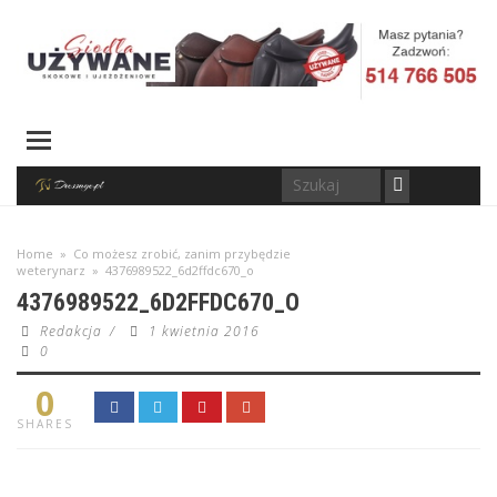
Home
»
Co możesz zrobić, zanim przybędzie
weterynarz
»
4376989522_6d2ffdc670_o
4376989522_6D2FFDC670_O
Redakcja
/
1 kwietnia 2016
0
0
SHARES