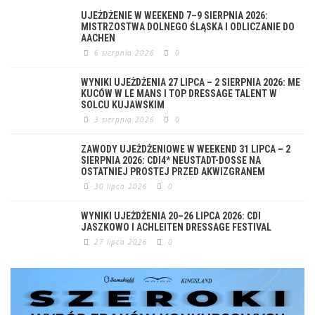
UJEŻDŻENIE W WEEKEND 7–9 SIERPNIA 2026:
MISTRZOSTWA DOLNEGO ŚLĄSKA I ODLICZANIE DO
AACHEN
6 sierpnia 2026
0
WYNIKI UJEŻDŻENIA 27 LIPCA – 2 SIERPNIA 2026: ME
KUCÓW W LE MANS I TOP DRESSAGE TALENT W
SOLCU KUJAWSKIM
3 sierpnia 2026
0
ZAWODY UJEŻDŻENIOWE W WEEKEND 31 LIPCA – 2
SIERPNIA 2026: CDI4* NEUSTADT-DOSSE NA
OSTATNIEJ PROSTEJ PRZED AKWIZGRANEM
30 lipca 2026
0
WYNIKI UJEŻDŻENIA 20–26 LIPCA 2026: CDI
JASZKOWO I ACHLEITEN DRESSAGE FESTIVAL
27 lipca 2026
0