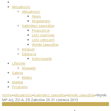
Aktualności
Aktualności
News
Regulaminy
Kalendarz zawodów
Propozycje
Listy startowe
Listy zgłoszeń
Wyniki zawodów
Artykuły
Edukacja
Kolorowanki
Lifestyle
Wywiady
Galeria
Wideo
Market
Programy
Home
»
Aktualności
»
Kalendarz zawodów
»
Wyniki zawodów
»
Wyniki
MP-A/J, ZO-A, ZR Zakrzów 29-31 czerwca 2015
WYNIKI ZAWODÓW