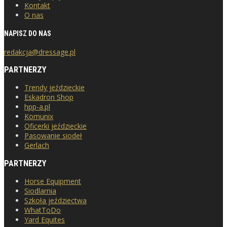
Kontakt
O nas
NAPISZ DO NAS
redakcja@dressage.pl
PARTNERZY
Trendy jeździeckie
Eskadron Shop
hpp-a.pl
Komunix
Oficerki jeździeckie
Pasowanie siodeł
Gerlach
PARTNERZY
Horse Equipment
Siodlarnia
Szkoła jeździectwa
WhatToDo
Yard Equites