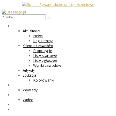
AKTUALNOŚCI
Aktualności
News
Regulaminy
Kalendarz zawodów
Propozycje
Listy startowe
Listy zgłoszeń
Wyniki zawodów
Artykuły
Edukacja
Kolorowanki
LIFESTYLE
Wywiady
GALERIA
Wideo
MARKET
PROGRAMY