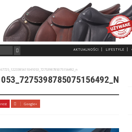
AKTUALNOŚCI
LIFESTYLE
267725_1223385611041053_7275398785075156492_n
1053_7275398785075156492_N
erest
Google+