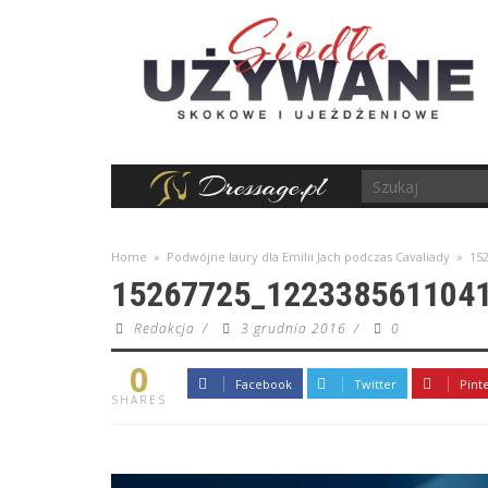
Home
»
Podwójne laury dla Emilii Jach podczas Cavaliady
»
15
15267725_122338561104
Redakcja
/
3 grudnia 2016
/
0
0
Facebook
Twitter
Pint
SHARES