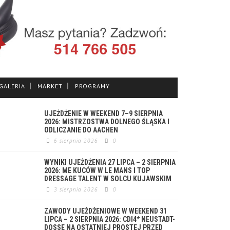
GALERIA
MARKET
PROGRAMY
UJEŻDŻENIE W WEEKEND 7–9 SIERPNIA
2026: MISTRZOSTWA DOLNEGO ŚLĄSKA I
ODLICZANIE DO AACHEN
6 sierpnia 2026
0
WYNIKI UJEŻDŻENIA 27 LIPCA – 2 SIERPNIA
2026: ME KUCÓW W LE MANS I TOP
DRESSAGE TALENT W SOLCU KUJAWSKIM
3 sierpnia 2026
0
ZAWODY UJEŻDŻENIOWE W WEEKEND 31
LIPCA – 2 SIERPNIA 2026: CDI4* NEUSTADT-
DOSSE NA OSTATNIEJ PROSTEJ PRZED