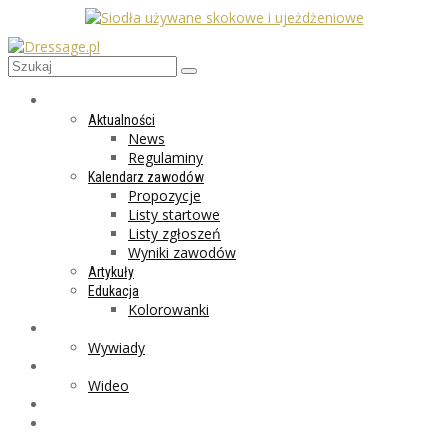
AKTUALNOŚCI
Aktualności
News
Regulaminy
Kalendarz zawodów
Propozycje
Listy startowe
Listy zgłoszeń
Wyniki zawodów
Artykuły
Edukacja
Kolorowanki
LIFESTYLE
Wywiady
GALERIA
Wideo
MARKET
PROGRAMY