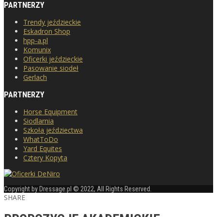
PARTNERZY
Trendy jeździeckie
Eskadron Shop
hpp-a.pl
Komunix
Oficerki jeździeckie
Pasowanie siodeł
Gerlach
PARTNERZY
Horse Equipment
Siodlarnia
Szkoła jeździectwa
WhatToDo
Yard Equites
Cztery Kopyta
Copyright by Dressage.pl © 2022, All Rights Reserved.
SHARE