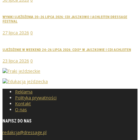
WYNIKI UJEŻDŻENIA 20–26 LIPCA 2026: CDI JASZKOWO I ACHLEITEN DRESSAGE
FESTIVAL
27 lipca 2026
0
UJEŻDŻENIE W WEEKEND 24–26 LIPCA 2026: CDI3* W JASZKOWIE I CDI ACHLEITEN
23 lipca 2026
0
Reklama
Polityka prywatności
Kontakt
O nas
NAPISZ DO NAS
redakcja@dressage.pl