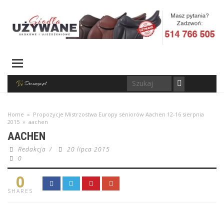
Home
»
Propozycje Mistrzostwa Europy seniorów Aachen 12-16 sierpnia
2015
»
aachen
AACHEN
Redakcja
/
20 lipca 2015
0
0
SHARES