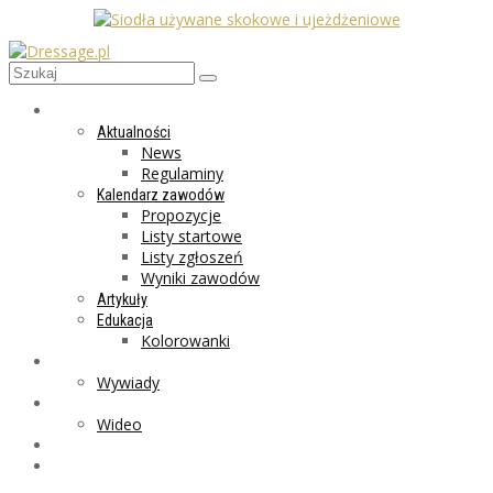
AKTUALNOŚCI
Aktualności
News
Regulaminy
Kalendarz zawodów
Propozycje
Listy startowe
Listy zgłoszeń
Wyniki zawodów
Artykuły
Edukacja
Kolorowanki
LIFESTYLE
Wywiady
GALERIA
Wideo
MARKET
PROGRAMY