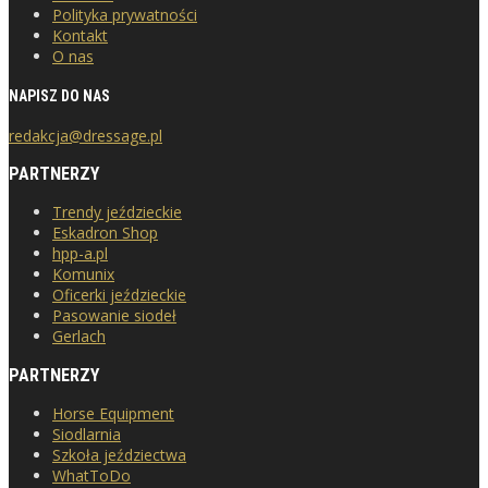
Polityka prywatności
Kontakt
O nas
NAPISZ DO NAS
redakcja@dressage.pl
PARTNERZY
Trendy jeździeckie
Eskadron Shop
hpp-a.pl
Komunix
Oficerki jeździeckie
Pasowanie siodeł
Gerlach
PARTNERZY
Horse Equipment
Siodlarnia
Szkoła jeździectwa
WhatToDo