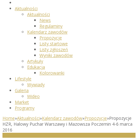
Aktualności
Aktualności
News
Regulaminy
Kalendarz zawodów
Propozycje
Listy startowe
Listy zgłoszeń
Wyniki zawodów
Artykuły
Edukacja
Kolorowanki
Lifestyle
Wywiady
Galeria
Wideo
Market
Programy
Home
»
Aktualności
»
Kalendarz zawodów
»
Propozycje
»
Propozycje
HZR, Halowy Puchar Warszawy i Mazowsza Poczernin 4-6 marca
2016
PROPOZYCJE