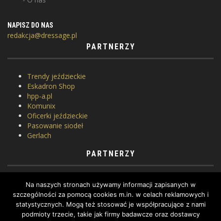
NAPISZ DO NAS
redakcja@dressage.pl
PARTNERZY
Trendy jeździeckie
Eskadron Shop
hpp-a.pl
Komunix
Oficerki jeździeckie
Pasowanie siodeł
Gerlach
PARTNERZY
Horse Equipment
Na naszych stronach używamy informacji zapisanych w
Siodlarnia
szczególności za pomocą cookies m.in. w celach reklamowych i
Szkoła jeździectwa
statystycznych. Mogą też stosować je współpracujące z nami
WhatToDo
podmioty trzecie, takie jak firmy badawcze oraz dostawcy