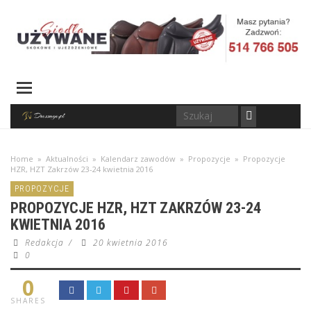
Home
»
Aktualności
»
Kalendarz zawodów
»
Propozycje
»
Propozycje
HZR, HZT Zakrzów 23-24 kwietnia 2016
PROPOZYCJE
PROPOZYCJE HZR, HZT ZAKRZÓW 23-24
KWIETNIA 2016
Redakcja
/
20 kwietnia 2016
0
0
SHARES