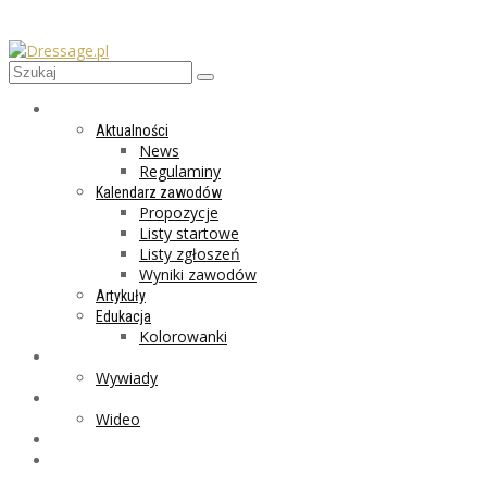
AKTUALNOŚCI
Aktualności
News
Regulaminy
Kalendarz zawodów
Propozycje
Listy startowe
Listy zgłoszeń
Wyniki zawodów
Artykuły
Edukacja
Kolorowanki
LIFESTYLE
Wywiady
GALERIA
Wideo
MARKET
PROGRAMY