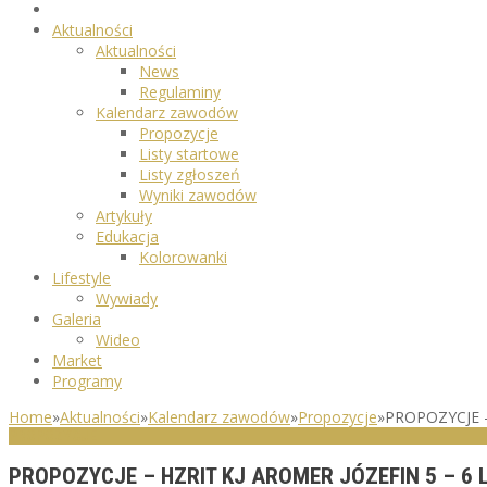
Aktualności
Aktualności
News
Regulaminy
Kalendarz zawodów
Propozycje
Listy startowe
Listy zgłoszeń
Wyniki zawodów
Artykuły
Edukacja
Kolorowanki
Lifestyle
Wywiady
Galeria
Wideo
Market
Programy
Home
»
Aktualności
»
Kalendarz zawodów
»
Propozycje
»
PROPOZYCJE –
PROPOZYCJE
PROPOZYCJE – HZRIT KJ AROMER JÓZEFIN 5 – 6 