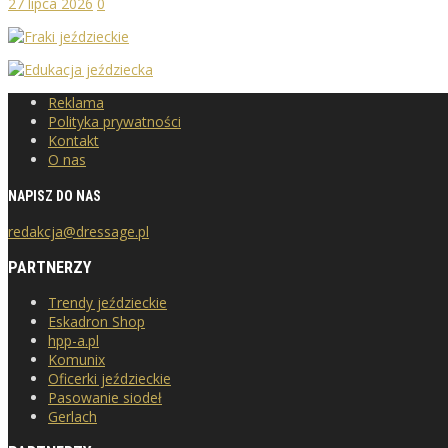
27 lipca 2026
0
Reklama
Polityka prywatności
Kontakt
O nas
NAPISZ DO NAS
redakcja@dressage.pl
PARTNERZY
Trendy jeździeckie
Eskadron Shop
hpp-a.pl
Komunix
Oficerki jeździeckie
Pasowanie siodeł
Gerlach