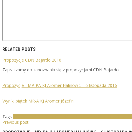
RELATED POSTS
Propozycje CDN Bajardo 2016
Zapraszamy do zapoznania się z propozycjami CDN Bajardo.
Propozycje - MP-PA KJ Aromer Halinów 5 - 6 listopada 2016
Wyniki piątek MR-A KJ Aromer Józefin
Tags:
HALOWE ZAWODY REGIONALNE I TOWARZYSKIE
Józefin
KJ A
Previous post