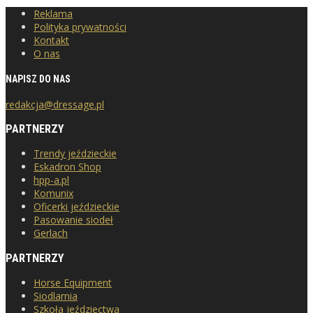
Reklama
Polityka prywatności
Kontakt
O nas
NAPISZ DO NAS
redakcja@dressage.pl
PARTNERZY
Trendy jeździeckie
Eskadron Shop
hpp-a.pl
Komunix
Oficerki jeździeckie
Pasowanie siodeł
Gerlach
PARTNERZY
Horse Equipment
Siodlarnia
Szkoła jeździectwa