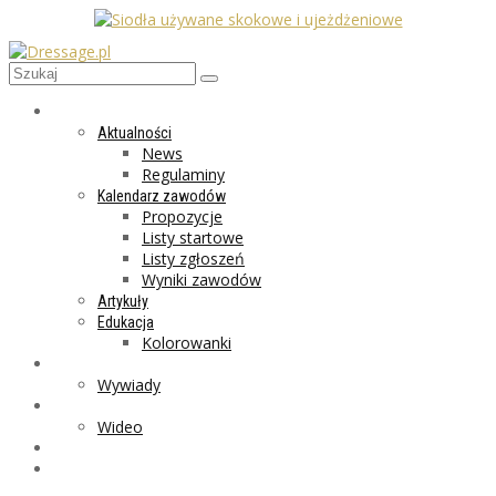
AKTUALNOŚCI
Aktualności
News
Regulaminy
Kalendarz zawodów
Propozycje
Listy startowe
Listy zgłoszeń
Wyniki zawodów
Artykuły
Edukacja
Kolorowanki
LIFESTYLE
Wywiady
GALERIA
Wideo
MARKET
PROGRAMY