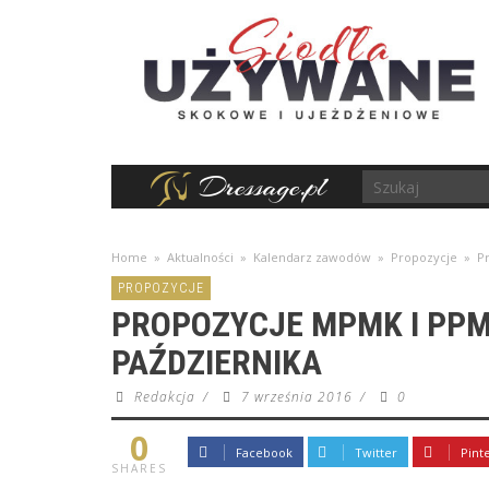
Home
»
Aktualności
»
Kalendarz zawodów
»
Propozycje
»
P
PROPOZYCJE
PROPOZYCJE MPMK I PPM
PAŹDZIERNIKA
Redakcja
/
7 września 2016
/
0
0
Facebook
Twitter
Pint
SHARES