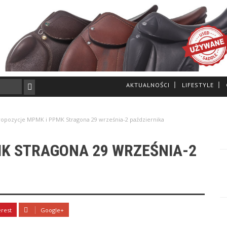
AKTUALNOŚCI
LIFESTYLE
ropozycje MPMK i PPMK Stragona 29 września-2 października
K STRAGONA 29 WRZEŚNIA-2
erest
Google+