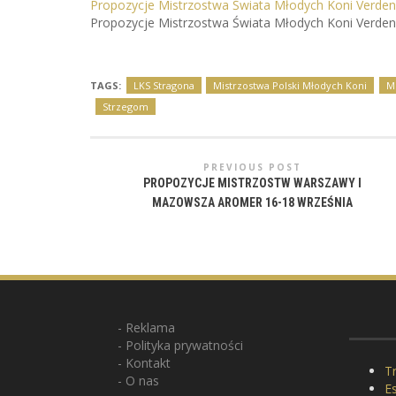
Propozycje Mistrzostwa Świata Młodych Koni Verden 
Propozycje Mistrzostwa Świata Młodych Koni Verden 
TAGS:
LKS Stragona
Mistrzostwa Polski Młodych Koni
M
Strzegom
PREVIOUS POST
PROPOZYCJE MISTRZOSTW WARSZAWY I
MAZOWSZA AROMER 16-18 WRZEŚNIA
Reklama
Polityka prywatności
Kontakt
Tr
O nas
E