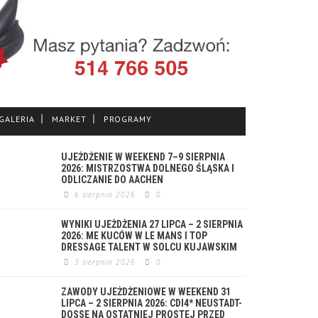
GALERIA
MARKET
PROGRAMY
UJEŻDŻENIE W WEEKEND 7–9 SIERPNIA
2026: MISTRZOSTWA DOLNEGO ŚLĄSKA I
ODLICZANIE DO AACHEN
6 sierpnia 2026
0
WYNIKI UJEŻDŻENIA 27 LIPCA – 2 SIERPNIA
2026: ME KUCÓW W LE MANS I TOP
DRESSAGE TALENT W SOLCU KUJAWSKIM
3 sierpnia 2026
0
ZAWODY UJEŻDŻENIOWE W WEEKEND 31
LIPCA – 2 SIERPNIA 2026: CDI4* NEUSTADT-
DOSSE NA OSTATNIEJ PROSTEJ PRZED