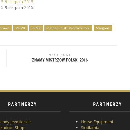
5-9 sierpnia 2015
5-9 sierpnia 2015.
orawa
MPMK
PPMK
Puchar Polski Młodych Koni
Stragona
NEXT POST
ZNAMY MISTRZÓW POLSKI 2016
PARTNERZY
PARTNERZY
endy jeździeckie
Horse Equipment
skadron Shop
Siodlarnia