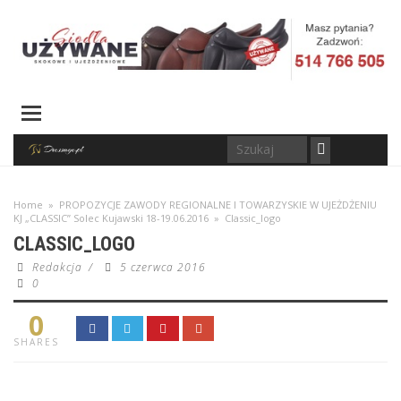
Home
»
PROPOZYCJE ZAWODY REGIONALNE I TOWARZYSKIE W UJEŻDŻENIU
KJ „CLASSIC” Solec Kujawski 18-19.06.2016
»
Classic_logo
CLASSIC_LOGO
Redakcja
/
5 czerwca 2016
0
0
SHARES