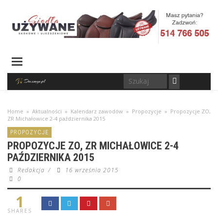
Home
»
Aktualności
»
Kalendarz zawodów
»
Propozycje
»
Propozycje ZO,
ZR Michałowice 2-4 października 2015
PROPOZYCJE
PROPOZYCJE ZO, ZR MICHAŁOWICE 2-4
PAŹDZIERNIKA 2015
Redakcja
/
16 września 2015
0
1
SHARES