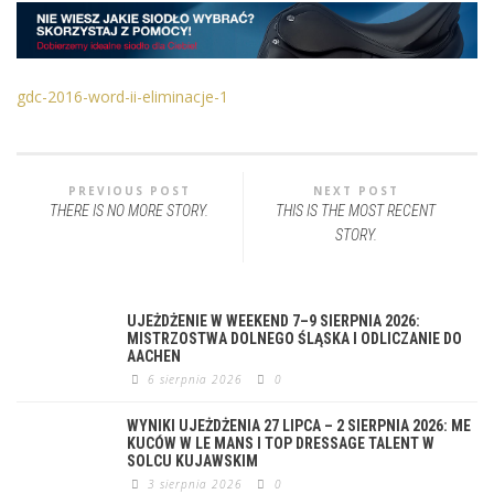
gdc-2016-word-ii-eliminacje-1
PREVIOUS POST
NEXT POST
THERE IS NO MORE STORY.
THIS IS THE MOST RECENT
STORY.
UJEŻDŻENIE W WEEKEND 7–9 SIERPNIA 2026:
MISTRZOSTWA DOLNEGO ŚLĄSKA I ODLICZANIE DO
AACHEN
6 sierpnia 2026
0
WYNIKI UJEŻDŻENIA 27 LIPCA – 2 SIERPNIA 2026: ME
KUCÓW W LE MANS I TOP DRESSAGE TALENT W
SOLCU KUJAWSKIM
3 sierpnia 2026
0