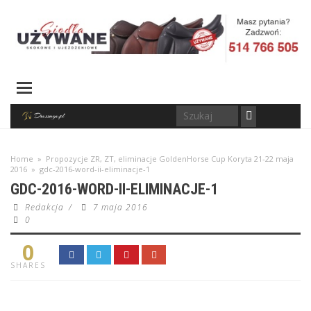
Home
»
Propozycje ZR, ZT, eliminacje GoldenHorse Cup Koryta 21-22 maja
2016
»
gdc-2016-word-ii-eliminacje-1
GDC-2016-WORD-II-ELIMINACJE-1
Redakcja
/
7 maja 2016
0
0
SHARES