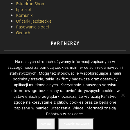
Eskadron Shop
hpp-a.pl
Komunix
Oficerki jeździeckie
Pasowanie siodeł
Gerlach
PARTNERZY
Horse Equipment
Na naszych stronach używamy informacji zapisanych w
Siodlarnia
szczególności za pomocą cookies m.in. w celach reklamowych i
Szkoła jeździectwa
statystycznych. Mogą też stosować je współpracujące z nami
WhatToDo
podmioty trzecie, takie jak firmy badawcze oraz dostawcy
Yard Equites
aplikacji multimedialnych. Korzystanie z naszego serwisu
Cztery Kopyta
internetowego bez zmiany ustawień dotyczących cookies w
ustawieniach przeglądarki oznacza, że wyrażają Państwo
zgodę na korzystanie z plików cookies oraz że będą one
zapisane w pamięci urządzenia. Więcej informacji znajdą
Państwo w zakładce.
COPYRIGHT BY DRESSAGE.PL © 2022, ALL RIGHTS RESERVED.
Zamknij
Dowiedz się więcej