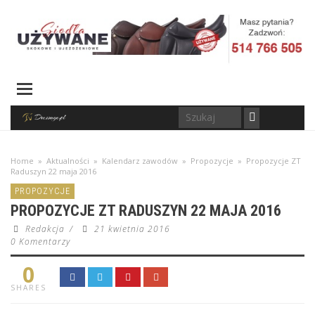
Home
»
Aktualności
»
Kalendarz zawodów
»
Propozycje
»
Propozycje ZT
Raduszyn 22 maja 2016
PROPOZYCJE
PROPOZYCJE ZT RADUSZYN 22 MAJA 2016
Redakcja
/
21 kwietnia 2016
0 Komentarzy
0
SHARES