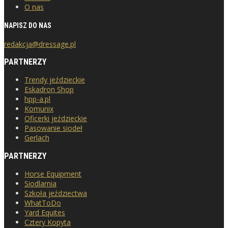
O nas
NAPISZ DO NAS
redakcja@dressage.pl
PARTNERZY
Trendy jeździeckie
Eskadron Shop
hpp-a.pl
Komunix
Oficerki jeździeckie
Pasowanie siodeł
Gerlach
PARTNERZY
Horse Equipment
Siodlarnia
Szkoła jeździectwa
WhatToDo
Yard Equites
Cztery Kopyta