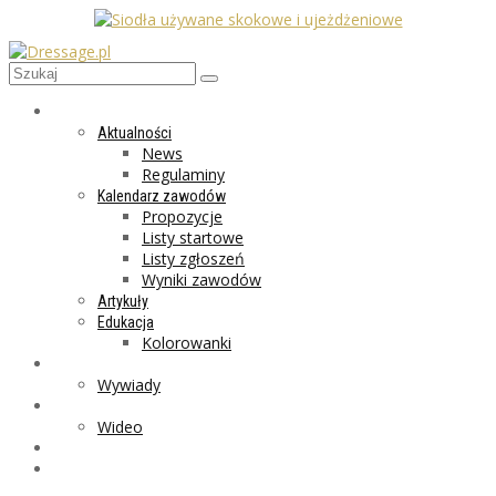
AKTUALNOŚCI
Aktualności
News
Regulaminy
Kalendarz zawodów
Propozycje
Listy startowe
Listy zgłoszeń
Wyniki zawodów
Artykuły
Edukacja
Kolorowanki
LIFESTYLE
Wywiady
GALERIA
Wideo
MARKET
PROGRAMY