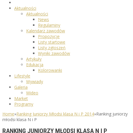
Aktualności
Aktualności
News
Regulaminy
Kalendarz zawodów
Propozycje
Listy startowe
Listy zgłoszeń
Wyniki zawodów
Artykuły
Edukacja
Kolorowanki
Lifestyle
Wywiady
Galeria
Wideo
Market
Programy
Home
»
Ranking Juniorzy Młodsi klasa N i P 2014
»
Ranking juniorzy
młodsi klasa N i P
RANKING JUNIORZY MŁODSI KLASA N I P