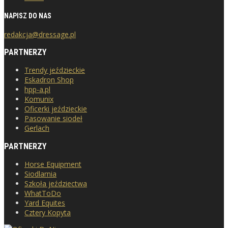
NAPISZ DO NAS
redakcja@dressage.pl
PARTNERZY
Trendy jeździeckie
Eskadron Shop
hpp-a.pl
Komunix
Oficerki jeździeckie
Pasowanie siodeł
Gerlach
PARTNERZY
Horse Equipment
Siodlarnia
Szkoła jeździectwa
WhatToDo
Yard Equites
Cztery Kopyta