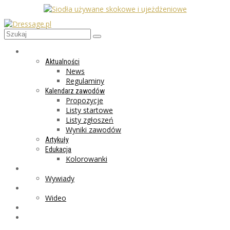
AKTUALNOŚCI
Aktualności
News
Regulaminy
Kalendarz zawodów
Propozycje
Listy startowe
Listy zgłoszeń
Wyniki zawodów
Artykuły
Edukacja
Kolorowanki
LIFESTYLE
Wywiady
GALERIA
Wideo
MARKET
PROGRAMY