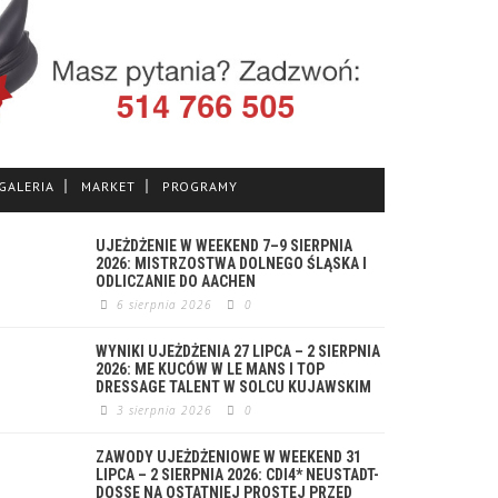
GALERIA
MARKET
PROGRAMY
UJEŻDŻENIE W WEEKEND 7–9 SIERPNIA
2026: MISTRZOSTWA DOLNEGO ŚLĄSKA I
ODLICZANIE DO AACHEN
6 sierpnia 2026
0
WYNIKI UJEŻDŻENIA 27 LIPCA – 2 SIERPNIA
2026: ME KUCÓW W LE MANS I TOP
DRESSAGE TALENT W SOLCU KUJAWSKIM
3 sierpnia 2026
0
ZAWODY UJEŻDŻENIOWE W WEEKEND 31
LIPCA – 2 SIERPNIA 2026: CDI4* NEUSTADT-
DOSSE NA OSTATNIEJ PROSTEJ PRZED