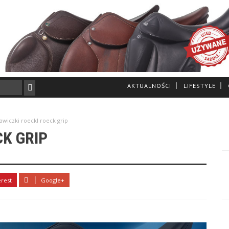
AKTUALNOŚCI
LIFESTYLE
awiczki roeckl roeck grip
K GRIP
erest
Google+