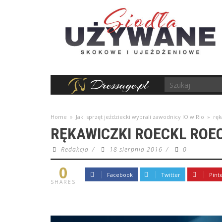
Home
»
Jaki sprzęt jeździecki wybrali zawodnicy IO w Rio
»
ręk
RĘKAWICZKI ROECKL ROEC
Redakcja
/
18 sierpnia 2016
/
0
0
Facebook
Twitter
Pint
SHARES