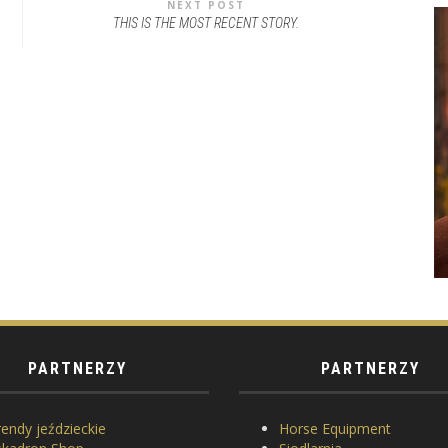
NEXT POST
THIS IS THE MOST RECENT STORY.
PARTNERZY
PARTNERZY
endy jeździeckie
Horse Equipment