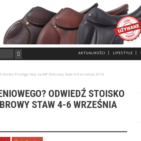
AKTUALNOŚCI
LIFESTYLE
stoisko Prestige Italy na MP Bobrowy Staw 4-6 września 2015!
ENIOWEGO? ODWIEDŹ STOISKO
OBROWY STAW 4-6 WRZEŚNIA