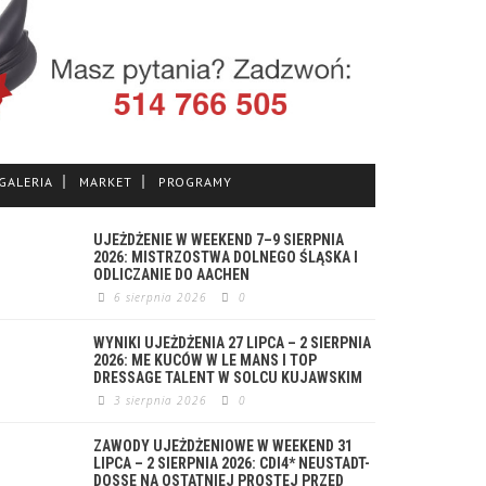
GALERIA
MARKET
PROGRAMY
UJEŻDŻENIE W WEEKEND 7–9 SIERPNIA
2026: MISTRZOSTWA DOLNEGO ŚLĄSKA I
ODLICZANIE DO AACHEN
6 sierpnia 2026
0
WYNIKI UJEŻDŻENIA 27 LIPCA – 2 SIERPNIA
2026: ME KUCÓW W LE MANS I TOP
DRESSAGE TALENT W SOLCU KUJAWSKIM
3 sierpnia 2026
0
ZAWODY UJEŻDŻENIOWE W WEEKEND 31
LIPCA – 2 SIERPNIA 2026: CDI4* NEUSTADT-
DOSSE NA OSTATNIEJ PROSTEJ PRZED