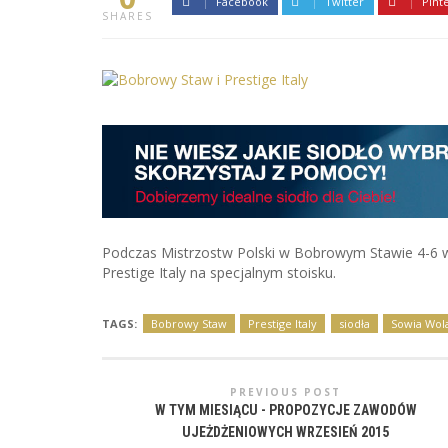
Facebook
Twitter
Pint
SHARES
Podczas Mistrzostw Polski w Bobrowym Stawie 4-6 wr
Prestige Italy na specjalnym stoisku.
TAGS:
Bobrowy Staw
Prestige Italy
siodła
Sowia Wol
PREVIOUS POST
W TYM MIESIĄCU - PROPOZYCJE ZAWODÓW
UJEŻDŻENIOWYCH WRZESIEŃ 2015