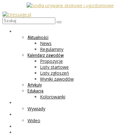
AKTUALNOŚCI
Aktualności
News
Regulaminy
Kalendarz zawodów
Propozycje
Listy startowe
Listy zgłoszeń
Wyniki zawodów
Artykuły
Edukacja
Kolorowanki
LIFESTYLE
Wywiady
GALERIA
Wideo
MARKET
PROGRAMY