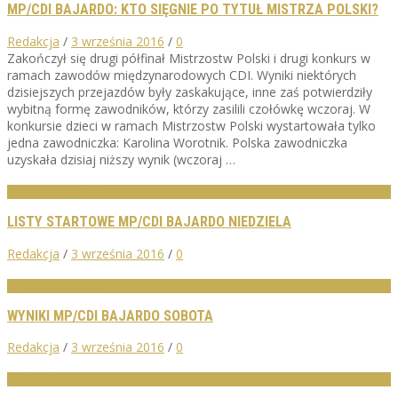
MP/CDI BAJARDO: KTO SIĘGNIE PO TYTUŁ MISTRZA POLSKI?
Redakcja
/
3 września 2016
/
0
Zakończył się drugi półfinał Mistrzostw Polski i drugi konkurs w
ramach zawodów międzynarodowych CDI. Wyniki niektórych
dzisiejszych przejazdów były zaskakujące, inne zaś potwierdziły
wybitną formę zawodników, którzy zasilili czołówkę wczoraj. W
konkursie dzieci w ramach Mistrzostw Polski wystartowała tylko
jedna zawodniczka: Karolina Worotnik. Polska zawodniczka
uzyskała dzisiaj niższy wynik (wczoraj …
LISTY STARTOWE
LISTY STARTOWE MP/CDI BAJARDO NIEDZIELA
Redakcja
/
3 września 2016
/
0
WYNIKI ZAWODÓW
WYNIKI MP/CDI BAJARDO SOBOTA
Redakcja
/
3 września 2016
/
0
LISTY STARTOWE