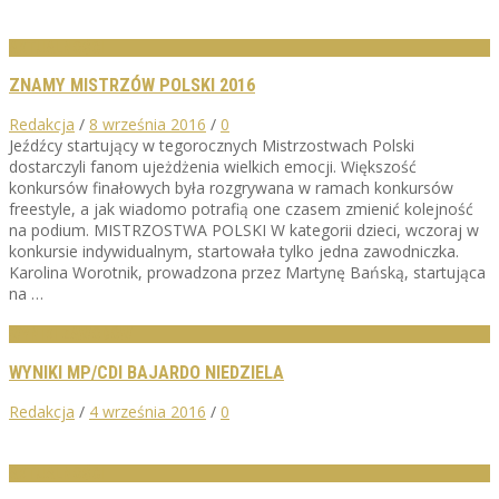
AKTUALNOŚCI
ZNAMY MISTRZÓW POLSKI 2016
Redakcja
/
8 września 2016
/
0
Jeźdźcy startujący w tegorocznych Mistrzostwach Polski
dostarczyli fanom ujeżdżenia wielkich emocji. Większość
konkursów finałowych była rozgrywana w ramach konkursów
freestyle, a jak wiadomo potrafią one czasem zmienić kolejność
na podium. MISTRZOSTWA POLSKI W kategorii dzieci, wczoraj w
konkursie indywidualnym, startowała tylko jedna zawodniczka.
Karolina Worotnik, prowadzona przez Martynę Bańską, startująca
na …
WYNIKI ZAWODÓW
WYNIKI MP/CDI BAJARDO NIEDZIELA
Redakcja
/
4 września 2016
/
0
AKTUALNOŚCI