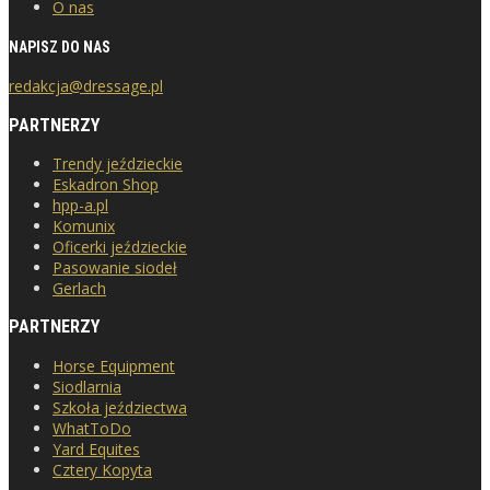
O nas
NAPISZ DO NAS
redakcja@dressage.pl
PARTNERZY
Trendy jeździeckie
Eskadron Shop
hpp-a.pl
Komunix
Oficerki jeździeckie
Pasowanie siodeł
Gerlach
PARTNERZY
Horse Equipment
Siodlarnia
Szkoła jeździectwa
WhatToDo
Yard Equites
Cztery Kopyta