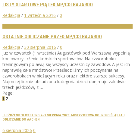
LISTY STARTOWE PIĄTEK MP/CDI BAJARDO
Redakcja
/
1 września 2016
/
0
AKTUALNOŚCI
OSTATNIE ODLICZANIE PRZED MP/CDI BAJARDO
Redakcja
/
30 sierpnia 2016
/
0
Już w czwartek (1 września) Augustówek pod Warszawą wypełnią
koniowozy i rżenie końskich sportowców. Na czworoboku
treningowym pojawią się wszyscy uczestnicy zawodów. A jest ich
naprawdę całe mnóstwo! Prześledziliśmy ich poczynania na
czworobokach w bieżącym roku oraz niektóre starsze sukcesy.
Najmniej licznie obsadzona kategoria dzieci obejmuje zaledwie
trzech jeźdźców, z …
Page :
1
2
UJEŻDŻENIE W WEEKEND 7–9 SIERPNIA 2026: MISTRZOSTWA DOLNEGO ŚLĄSKA I
ODLICZANIE DO AACHEN
6 sierpnia 2026
0