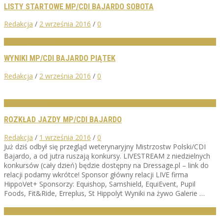
LISTY STARTOWE MP/CDI BAJARDO SOBOTA
Redakcja
/
2 września 2016
/
0
WYNIKI ZAWODÓW
WYNIKI MP/CDI BAJARDO PIĄTEK
Redakcja
/
2 września 2016
/
0
AKTUALNOŚCI
ROZKŁAD JAZDY MP/CDI BAJARDO
Redakcja
/
1 września 2016
/
0
Już dziś odbył się przegląd weterynaryjny Mistrzostw Polski/CDI
Bajardo, a od jutra ruszają konkursy. LIVESTREAM z niedzielnych
konkursów (cały dzień) będzie dostępny na Dressage.pl – link do
relacji podamy wkrótce! Sponsor główny relacji LIVE firma
HippoVet+ Sponsorzy: Equishop, Samshield, EquiEvent, Pupil
Foods, Fit&Ride, Erreplus, St Hippolyt Wyniki na żywo Galerie …
LISTY STARTOWE