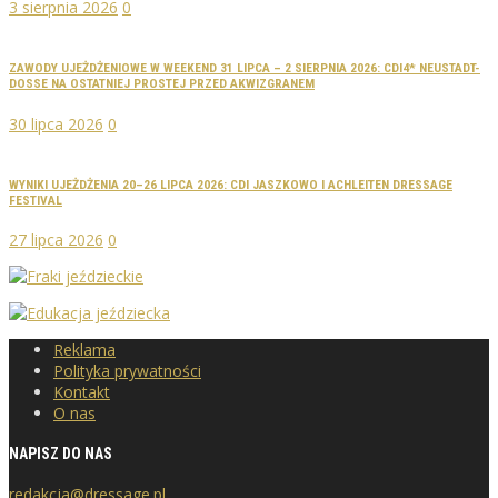
3 sierpnia 2026
0
ZAWODY UJEŻDŻENIOWE W WEEKEND 31 LIPCA – 2 SIERPNIA 2026: CDI4* NEUSTADT-
DOSSE NA OSTATNIEJ PROSTEJ PRZED AKWIZGRANEM
30 lipca 2026
0
WYNIKI UJEŻDŻENIA 20–26 LIPCA 2026: CDI JASZKOWO I ACHLEITEN DRESSAGE
FESTIVAL
27 lipca 2026
0
Reklama
Polityka prywatności
Kontakt
O nas
NAPISZ DO NAS
redakcja@dressage.pl