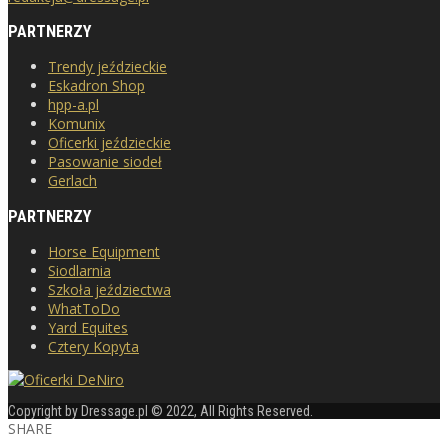
PARTNERZY
Trendy jeździeckie
Eskadron Shop
hpp-a.pl
Komunix
Oficerki jeździeckie
Pasowanie siodeł
Gerlach
PARTNERZY
Horse Equipment
Siodlarnia
Szkoła jeździectwa
WhatToDo
Yard Equites
Cztery Kopyta
Copyright by Dressage.pl © 2022, All Rights Reserved.
SHARE