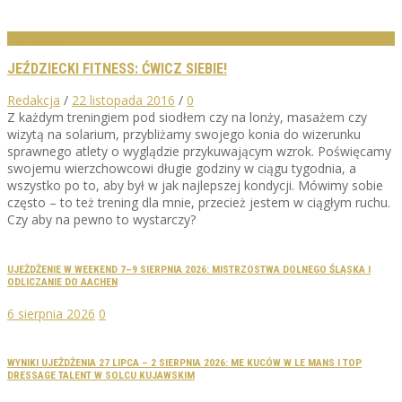
EDUKACJA
JEŹDZIECKI FITNESS: ĆWICZ SIEBIE!
Redakcja
/
22 listopada 2016
/
0
Z każdym treningiem pod siodłem czy na lonży, masażem czy
wizytą na solarium, przybliżamy swojego konia do wizerunku
sprawnego atlety o wyglądzie przykuwającym wzrok. Poświęcamy
swojemu wierzchowcowi długie godziny w ciągu tygodnia, a
wszystko po to, aby był w jak najlepszej kondycji. Mówimy sobie
często – to też trening dla mnie, przecież jestem w ciągłym ruchu.
Czy aby na pewno to wystarczy?
UJEŻDŻENIE W WEEKEND 7–9 SIERPNIA 2026: MISTRZOSTWA DOLNEGO ŚLĄSKA I
ODLICZANIE DO AACHEN
6 sierpnia 2026
0
WYNIKI UJEŻDŻENIA 27 LIPCA – 2 SIERPNIA 2026: ME KUCÓW W LE MANS I TOP
DRESSAGE TALENT W SOLCU KUJAWSKIM