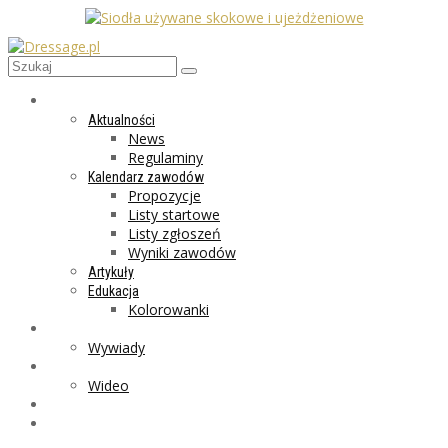
AKTUALNOŚCI
Aktualności
News
Regulaminy
Kalendarz zawodów
Propozycje
Listy startowe
Listy zgłoszeń
Wyniki zawodów
Artykuły
Edukacja
Kolorowanki
LIFESTYLE
Wywiady
GALERIA
Wideo
MARKET
PROGRAMY