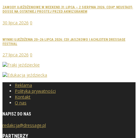
ZAWODY UJEŻDŻENIOWE W WEEKEND 31 LIPCA – 2 SIERPNIA 2026: CDI4* NEUSTADT-
DOSSE NA OSTATNIEJ PROSTEJ PRZED AKWIZGRANEM
30 lipca 2026
0
WYNIKI UJEŻDŻENIA 20–26 LIPCA 2026: CDI JASZKOWO I ACHLEITEN DRESSAGE
FESTIVAL
27 lipca 2026
0
Reklama
Polityka prywatności
Kontakt
O nas
NAPISZ DO NAS
redakcja@dressage.pl
PARTNERZY