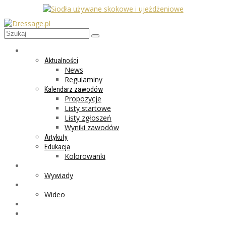
AKTUALNOŚCI
Aktualności
News
Regulaminy
Kalendarz zawodów
Propozycje
Listy startowe
Listy zgłoszeń
Wyniki zawodów
Artykuły
Edukacja
Kolorowanki
LIFESTYLE
Wywiady
GALERIA
Wideo
MARKET
PROGRAMY