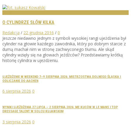
LIFESTYLE
O CYLINDRZE SŁÓW KILKA
Redakcja
/
22 grudnia 2016
/
0
Jeszcze niedawno jednym z symboli wysokiej rangi ujeżdżenia był
cylinder na głowie każdego zawodnika, który po dobrym starcie z
dumą machał nim w stronę zachwyconego tłumu. Ale skąd
cylindry wzięły się na głowach jeźdźców? Przedstawiamy krótką
historię cylindra w ujeżdżeniu.
UJEŻDŻENIE W WEEKEND 7–9 SIERPNIA 2026: MISTRZOSTWA DOLNEGO ŚLĄSKA I
ODLICZANIE DO AACHEN
6 sierpnia 2026
0
WYNIKI UJEŻDŻENIA 27 LIPCA – 2 SIERPNIA 2026: ME KUCÓW W LE MANS I TOP
DRESSAGE TALENT W SOLCU KUJAWSKIM
3 sierpnia 2026
0