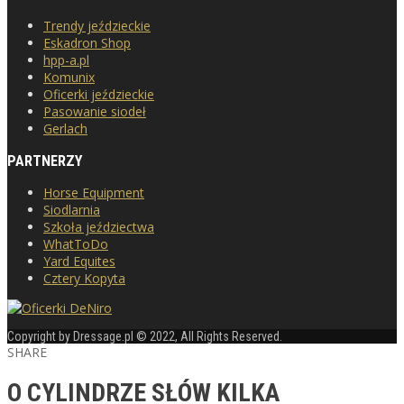
Trendy jeździeckie
Eskadron Shop
hpp-a.pl
Komunix
Oficerki jeździeckie
Pasowanie siodeł
Gerlach
PARTNERZY
Horse Equipment
Siodlarnia
Szkoła jeździectwa
WhatToDo
Yard Equites
Cztery Kopyta
Copyright by Dressage.pl © 2022, All Rights Reserved.
SHARE
O CYLINDRZE SŁÓW KILKA