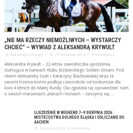
„NIE MA RZECZY NIEMOŻLIWYCH – WYSTARCZY
CHCIEĆ” – WYWIAD Z ALEKSANDRĄ KRYWULT
Aleksandra Chorąży
/
27 listopada 2019
/
0 Komentarzy
Aleksandra Krywult – 22-letnia zawodniczka ujeżdżenia,
startująca w barwach Klubu Jeździeckiego Golden Dream. Pod
okiem Aleksandry Szulc i Katarzyny Błażkowskiej wraz ze
swoimi trzema końmi podbija czworoboki od konkursów dla
koni 4 letnich do Małej Rundy. Ola zgodziła się opowiedzieć nam
o swoich marzeniach, planach i koniach – cieszymy się, …
UJEŻDŻENIE W WEEKEND 7–9 SIERPNIA 2026:
MISTRZOSTWA DOLNEGO ŚLĄSKA I ODLICZANIE DO
AACHEN
6 sierpnia 2026
0 Komentarzy