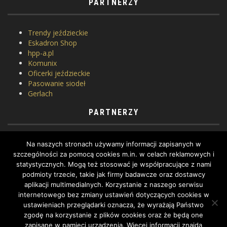
PARTNERZY
Trendy jeździeckie
Eskadron Shop
hpp-a.pl
Komunix
Oficerki jeździeckie
Pasowanie siodeł
Gerlach
PARTNERZY
Horse Equipment
Na naszych stronach używamy informacji zapisanych w
Siodlarnia
szczególności za pomocą cookies m.in. w celach reklamowych i
Szkoła jeździectwa
statystycznych. Mogą też stosować je współpracujące z nami
WhatToDo
podmioty trzecie, takie jak firmy badawcze oraz dostawcy
Yard Equites
aplikacji multimedialnych. Korzystanie z naszego serwisu
Cztery Kopyta
internetowego bez zmiany ustawień dotyczących cookies w
ustawieniach przeglądarki oznacza, że wyrażają Państwo
zgodę na korzystanie z plików cookies oraz że będą one
zapisane w pamięci urządzenia. Więcej informacji znajdą