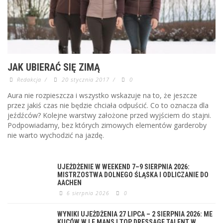
JAK UBIERAĆ SIĘ ZIMĄ
Redakcja
/
20 stycznia 2017
/
0
Aura nie rozpieszcza i wszystko wskazuje na to, że jeszcze
przez jakiś czas nie będzie chciała odpuścić. Co to oznacza dla
jeźdźców? Kolejne warstwy założone przed wyjściem do stajni.
Podpowiadamy, bez których zimowych elementów garderoby
nie warto wychodzić na jazdę.
UJEŻDŻENIE W WEEKEND 7–9 SIERPNIA 2026:
MISTRZOSTWA DOLNEGO ŚLĄSKA I ODLICZANIE DO
AACHEN
6 sierpnia 2026
0
WYNIKI UJEŻDŻENIA 27 LIPCA – 2 SIERPNIA 2026: ME
KUCÓW W LE MANS I TOP DRESSAGE TALENT W