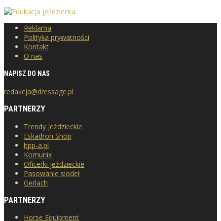
Reklama
Polityka prywatności
Kontakt
O nas
NAPISZ DO NAS
redakcja@dressage.pl
PARTNERZY
Trendy jeździeckie
Eskadron Shop
hpp-a.pl
Komunix
Oficerki jeździeckie
Pasowanie siodeł
Gerlach
PARTNERZY
Horse Equipment