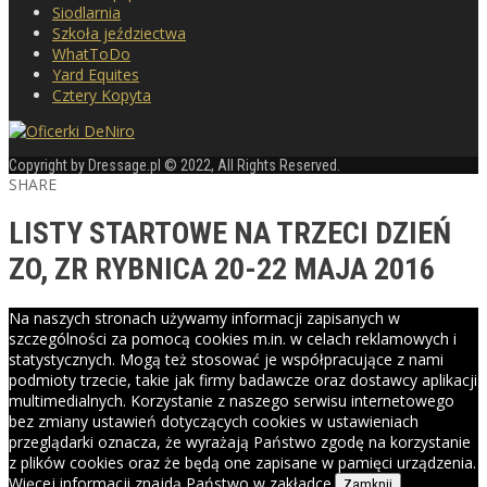
Siodlarnia
Szkoła jeździectwa
WhatToDo
Yard Equites
Cztery Kopyta
Copyright by Dressage.pl © 2022, All Rights Reserved.
SHARE
LISTY STARTOWE NA TRZECI DZIEŃ
ZO, ZR RYBNICA 20-22 MAJA 2016
Na naszych stronach używamy informacji zapisanych w
szczególności za pomocą cookies m.in. w celach reklamowych i
statystycznych. Mogą też stosować je współpracujące z nami
podmioty trzecie, takie jak firmy badawcze oraz dostawcy aplikacji
multimedialnych. Korzystanie z naszego serwisu internetowego
bez zmiany ustawień dotyczących cookies w ustawieniach
przeglądarki oznacza, że wyrażają Państwo zgodę na korzystanie
z plików cookies oraz że będą one zapisane w pamięci urządzenia.
Więcej informacji znajdą Państwo w zakładce.
Zamknij