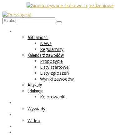
AKTUALNOŚCI
Aktualności
News
Regulaminy
Kalendarz zawodów
Propozycje
Listy startowe
Listy zgłoszeń
Wyniki zawodów
Artykuły
Edukacja
Kolorowanki
LIFESTYLE
Wywiady
GALERIA
Wideo
MARKET
PROGRAMY