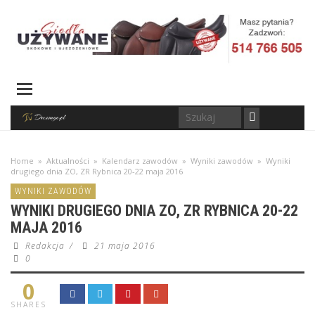
Home
»
Aktualności
»
Kalendarz zawodów
»
Wyniki zawodów
»
Wyniki
drugiego dnia ZO, ZR Rybnica 20-22 maja 2016
WYNIKI ZAWODÓW
WYNIKI DRUGIEGO DNIA ZO, ZR RYBNICA 20-22
MAJA 2016
Redakcja
/
21 maja 2016
0
0
SHARES