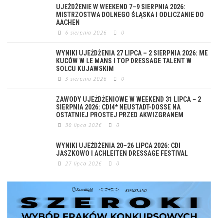
UJEŻDŻENIE W WEEKEND 7–9 SIERPNIA 2026:
MISTRZOSTWA DOLNEGO ŚLĄSKA I ODLICZANIE DO
AACHEN
6 sierpnia 2026
0
WYNIKI UJEŻDŻENIA 27 LIPCA – 2 SIERPNIA 2026: ME
KUCÓW W LE MANS I TOP DRESSAGE TALENT W
SOLCU KUJAWSKIM
3 sierpnia 2026
0
ZAWODY UJEŻDŻENIOWE W WEEKEND 31 LIPCA – 2
SIERPNIA 2026: CDI4* NEUSTADT-DOSSE NA
OSTATNIEJ PROSTEJ PRZED AKWIZGRANEM
30 lipca 2026
0
WYNIKI UJEŻDŻENIA 20–26 LIPCA 2026: CDI
JASZKOWO I ACHLEITEN DRESSAGE FESTIVAL
27 lipca 2026
0