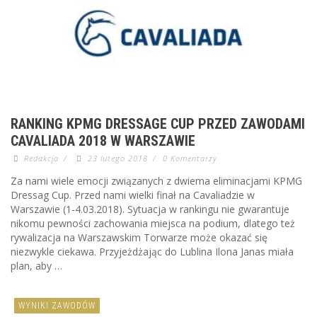
RANKING KPMG DRESSAGE CUP PRZED ZAWODAMI
CAVALIADA 2018 W WARSZAWIE
Redakcja
/
23 lutego 2018
/
0 Komentarzy
Za nami wiele emocji związanych z dwiema eliminacjami KPMG
Dressag Cup. Przed nami wielki finał na Cavaliadzie w
Warszawie (1-4.03.2018). Sytuacja w rankingu nie gwarantuje
nikomu pewności zachowania miejsca na podium, dlatego też
rywalizacja na Warszawskim Torwarze może okazać się
niezwykle ciekawa. Przyjeżdżając do Lublina Ilona Janas miała
plan, aby …
WYNIKI ZAWODÓW