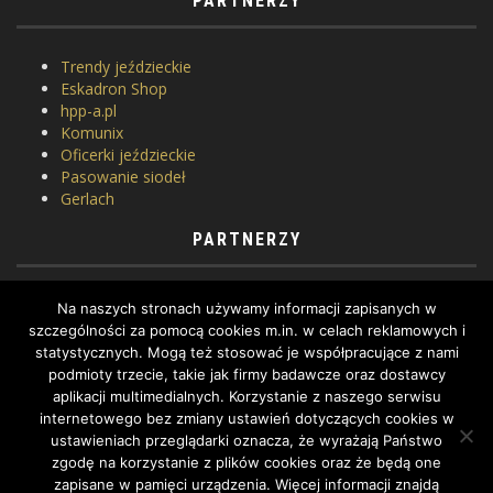
PARTNERZY
Trendy jeździeckie
Eskadron Shop
hpp-a.pl
Komunix
Oficerki jeździeckie
Pasowanie siodeł
Gerlach
PARTNERZY
Horse Equipment
Na naszych stronach używamy informacji zapisanych w
Siodlarnia
szczególności za pomocą cookies m.in. w celach reklamowych i
Szkoła jeździectwa
statystycznych. Mogą też stosować je współpracujące z nami
WhatToDo
podmioty trzecie, takie jak firmy badawcze oraz dostawcy
Yard Equites
aplikacji multimedialnych. Korzystanie z naszego serwisu
Cztery Kopyta
internetowego bez zmiany ustawień dotyczących cookies w
ustawieniach przeglądarki oznacza, że wyrażają Państwo
zgodę na korzystanie z plików cookies oraz że będą one
zapisane w pamięci urządzenia. Więcej informacji znajdą